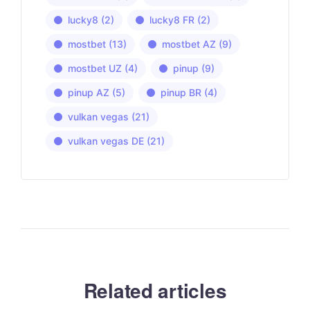
lucky8
(2)
lucky8 FR
(2)
mostbet
(13)
mostbet AZ
(9)
mostbet UZ
(4)
pinup
(9)
pinup AZ
(5)
pinup BR
(4)
vulkan vegas
(21)
vulkan vegas DE
(21)
Related articles