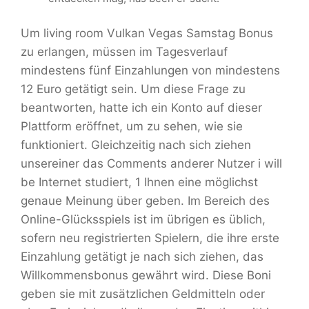
Um living room Vulkan Vegas Samstag Bonus
zu erlangen, müssen im Tagesverlauf
mindestens fünf Einzahlungen von mindestens
12 Euro getätigt sein. Um diese Frage zu
beantworten, hatte ich ein Konto auf dieser
Plattform eröffnet, um zu sehen, wie sie
funktioniert. Gleichzeitig nach sich ziehen
unsereiner das Comments anderer Nutzer i will
be Internet studiert, 1 Ihnen eine möglichst
genaue Meinung über geben. Im Bereich des
Online-Glücksspiels ist im übrigen es üblich,
sofern neu registrierten Spielern, die ihre erste
Einzahlung getätigt je nach sich ziehen, das
Willkommensbonus gewährt wird. Diese Boni
geben sie mit zusätzlichen Geldmitteln oder