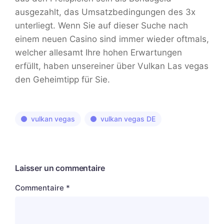
ausgezahlt, das Umsatzbedingungen des 3x
unterliegt. Wenn Sie auf dieser Suche nach
einem neuen Casino sind immer wieder oftmals,
welcher allesamt Ihre hohen Erwartungen
erfüllt, haben unsereiner über Vulkan Las vegas
den Geheimtipp für Sie.
vulkan vegas
vulkan vegas DE
Laisser un commentaire
Commentaire
*