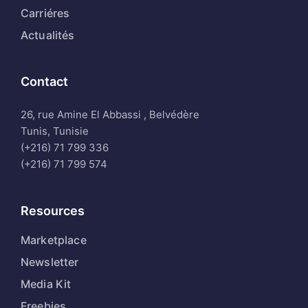
Carriéres
Actualités
Contact
26, rue Amine El Abbassi , Belvédère
Tunis, Tunisie
(+216) 71 799 336
(+216) 71 799 574
Resources
Marketplace
Newsletter
Media Kit
Freebies