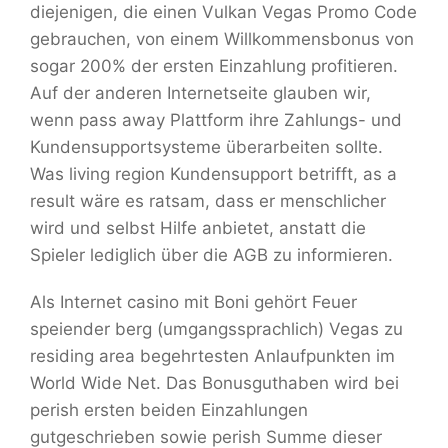
diejenigen, die einen Vulkan Vegas Promo Code
gebrauchen, von einem Willkommensbonus von
sogar 200% der ersten Einzahlung profitieren.
Auf der anderen Internetseite glauben wir,
wenn pass away Plattform ihre Zahlungs- und
Kundensupportsysteme überarbeiten sollte.
Was living region Kundensupport betrifft, as a
result wäre es ratsam, dass er menschlicher
wird und selbst Hilfe anbietet, anstatt die
Spieler lediglich über die AGB zu informieren.
Als Internet casino mit Boni gehört Feuer
speiender berg (umgangssprachlich) Vegas zu
residing area begehrtesten Anlaufpunkten im
World Wide Net. Das Bonusguthaben wird bei
perish ersten beiden Einzahlungen
gutgeschrieben sowie perish Summe dieser