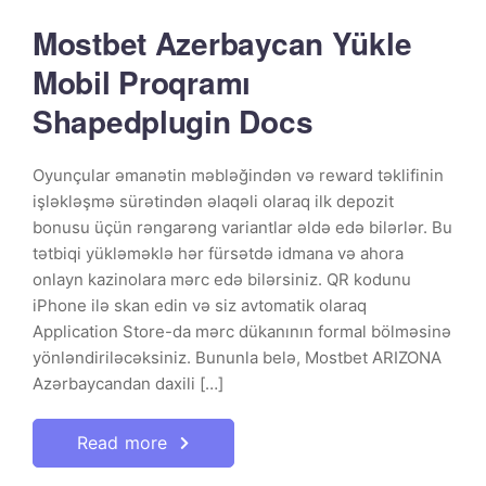
Mostbet Azerbaycan Yükle
Mobil Proqramı
Shapedplugin Docs
Oyunçular əmanətin məbləğindən və reward təklifinin
işləkləşmə sürətindən əlaqəli olaraq ilk depozit
bonusu üçün rəngarəng variantlar əldə edə bilərlər. Bu
tətbiqi yükləməklə hər fürsətdə idmana və ahora
onlayn kazinolara mərc edə bilərsiniz. QR kodunu
iPhone ilə skan edin və siz avtomatik olaraq
Application Store-da mərc dükanının formal bölməsinə
yönləndiriləcəksiniz. Bununla belə, Mostbet ARIZONA
Azərbaycandan daxili […]
Read more