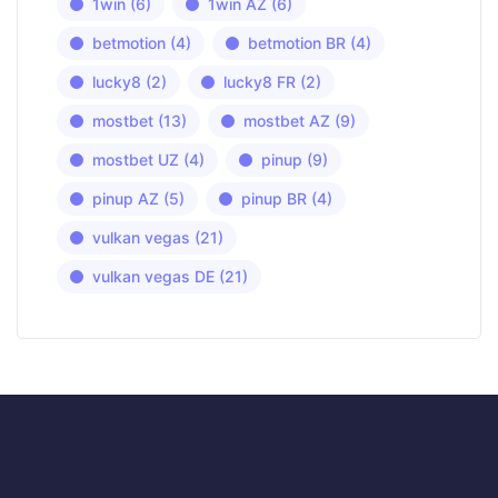
1win
(6)
1win AZ
(6)
betmotion
(4)
betmotion BR
(4)
lucky8
(2)
lucky8 FR
(2)
mostbet
(13)
mostbet AZ
(9)
mostbet UZ
(4)
pinup
(9)
pinup AZ
(5)
pinup BR
(4)
vulkan vegas
(21)
vulkan vegas DE
(21)