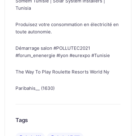
Somem Tunisie | Solar System Installers |
Tunisia
Produisez votre consommation en électricité en
toute autonomie.
Démarrage salon #POLLUTEC2021
#forum_enenergie #lyon #eurexpo #Tunisie
The Way To Play Roulette Resorts World Ny
Paribahis__ (1630)
Tags