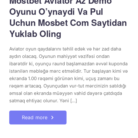
Mostbet Aviator Az Demo
Oyunu O’ynaydi Va Pul
Uchun Mosbet Com Saytidan
Yuklab Oling
Aviator oyun qaydalarını təhlil edək və hər zad daha
aydın olacaq. Oyunun mahiyyət vəzifəsi ondan
ibarətdir ki, oyunçu raund başlamazdan əvvəl kuponda
istənilən məbləğə mərc etməlidir. Tur başlayan kimi və
ekranda 1.00 rəqəmi görünən kimi, uçuş zamanı bu
rəqəm artacaq. Oyunçudan vur-tut mərcinizin satıldığı
əmsal olan ekranda müəyyən vahid dəyərə çatdıqda
satmaq ehtiyac olunur. Yəni […]
Read more