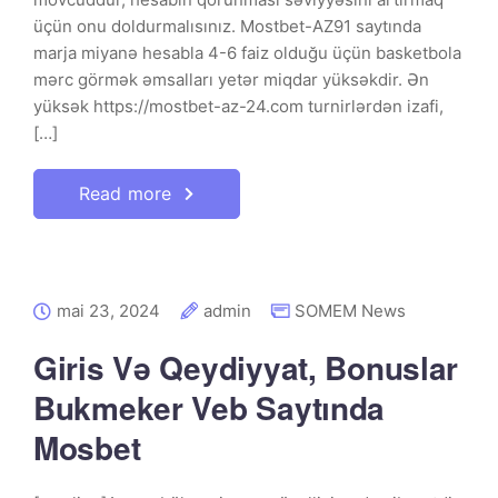
üçün onu doldurmalısınız. Mostbet-AZ91 saytında
marja miyanə hesabla 4-6 faiz olduğu üçün basketbola
mərc görmək əmsalları yetər miqdar yüksəkdir. Ən
yüksək https://mostbet-az-24.com turnirlərdən izafi,
[…]
Read more
mai 23, 2024
admin
SOMEM News
Giris Və Qeydiyyat, Bonuslar
Bukmeker Veb Saytında
Mosbet