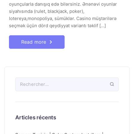
oyunçularla danışıq edə bilərsiniz. Ənənəvi oyunlar
siyahısında (rulet, blackjack, poker),
lotereya,monopoliya, sümüklər. Casino müştərilərə
seçmək üçün dörd qeydiyyat variantı təklif […]
Read more
Articles récents