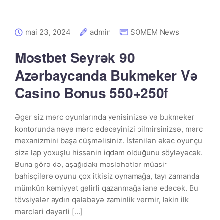
mai 23, 2024
admin
SOMEM News
Mostbet Seyrək 90
Azərbaycanda Bukmeker Və
Casino Bonus 550+250f
Əgər siz mərc oyunlarında yenisinizsə və bukmeker
kontorunda nəyə mərc edəcəyinizi bilmirsinizsə, mərc
mexanizmini başa düşməlisiniz. İstənilən əkəc oyunçu
sizə lap yoxuşlu hissənin iqdam olduğunu söyləyəcək.
Buna görə də, aşağıdakı məsləhətlər müasir
bahisçilərə oyunu çox itkisiz oynamağa, tayı zamanda
mümkün kəmiyyət gəlirli qazanmağa ianə edəcək. Bu
tövsiyələr aydın qələbəyə zaminlik vermir, lakin ilk
mərcləri dəyərli […]