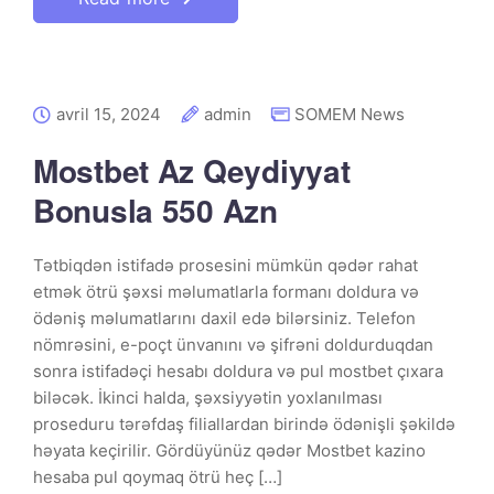
avril 15, 2024
admin
SOMEM News
Mostbet Az Qeydiyyat
Bonusla 550 Azn
Tətbiqdən istifadə prosesini mümkün qədər rahat
etmək ötrü şəxsi məlumatlarla formanı doldura və
ödəniş məlumatlarını daxil edə bilərsiniz. Telefon
nömrəsini, e-poçt ünvanını və şifrəni doldurduqdan
sonra istifadəçi hesabı doldura və pul mostbet çıxara
biləcək. İkinci halda, şəxsiyyətin yoxlanılması
proseduru tərəfdaş filiallardan birində ödənişli şəkildə
həyata keçirilir. Gördüyünüz qədər Mostbet kazino
hesaba pul qoymaq ötrü heç […]