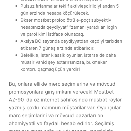
Pulsuz fırlanmalar təklif aktivləşdirildiyi andan 5
gün ərzində hesaba köçürüləcək.
Əksər mostbet proloq ötrü e-poçt subyektiv
hesabınızda qeydiyyat” “zamanı yaradılan login
və parol kimi istifadə olunacaq.
Aksiya BC saytında qeydiyyatdan keçdiyi tarixdən
etibarən 7 günəş ərzində etibarlıdır.
Beləliklə, istər klassik oyunlar, istərsə də daha
müasir vahid şey axtarırsınızsa, bukmeker
kontoru qaçmaq üçün yerdir!
Bu, onlara elliklə mərc seçimlərinə və mövcud
promosyonlara giriş imkanı verəcək! Mostbet
AZ-90-da öz internet səhifəsində müsbət rəylər
yazmış çoxlu məmnun müştərilər var. Oyunçular
mərc seçimlərini və mövcud bazarları ən
əhəmiyyətli və faydalı hesab edirlər. Seçilmiş