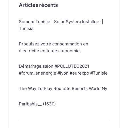
Articles récents
Somem Tunisie | Solar System Installers |
Tunisia
Produisez votre consommation en
électricité en toute autonomie.
Démarrage salon #POLLUTEC2021
#forum_enenergie #lyon #eurexpo #Tunisie
The Way To Play Roulette Resorts World Ny
Paribahis__ (1630)