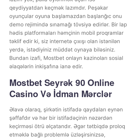
qeydiyyatdan keçmək lazımdır. Peşəkar
oyunçular oyuna başlamazdan başlanğıc onu
demo rejimində sınamağı tövsiyə edirlər. Bir lap
hədis platformaları həmçinin mobil proqramlar
təklif edir ki, siz internetə çıxışı olan istənilən
yerdə, istədiyiniz müddət oynaya biləsiniz.
Bundan izafi, Mostbet onlayn kazinoları sosial
əlaqələrin inkişafına ianə edir.
Mostbet Seyrək 90 Online
Casino Və İdman Mərclər
Əlavə olaraq, şirkətin istifadə qaydaları eynən
şəffafdır və hər bir istifadəçinin nəzərdən
keçirməsi ötrü əlçatandır. Əgər tətbiqdə proloq
etməklə bağlı problemlə üzləşirsinizsə,