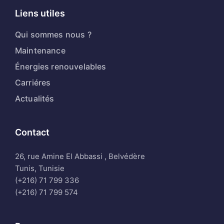
Liens utiles
Qui sommes nous ?
Maintenance
Énergies renouvelables
Carriéres
Actualités
Contact
26, rue Amine El Abbassi , Belvédère
Tunis, Tunisie
(+216) 71 799 336
(+216) 71 799 574