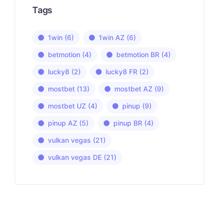
Tags
1win
(6)
1win AZ
(6)
betmotion
(4)
betmotion BR
(4)
lucky8
(2)
lucky8 FR
(2)
mostbet
(13)
mostbet AZ
(9)
mostbet UZ
(4)
pinup
(9)
pinup AZ
(5)
pinup BR
(4)
vulkan vegas
(21)
vulkan vegas DE
(21)