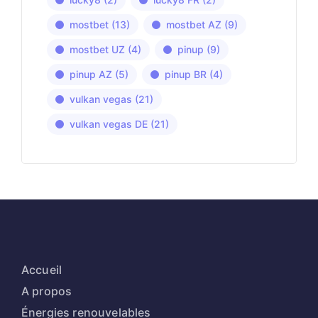
mostbet
(13)
mostbet AZ
(9)
mostbet UZ
(4)
pinup
(9)
pinup AZ
(5)
pinup BR
(4)
vulkan vegas
(21)
vulkan vegas DE
(21)
Accueil
A propos
Énergies renouvelables