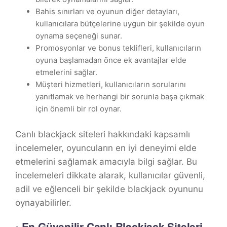
Bahis sınırları ve oyunun diğer detayları,
kullanıcılara bütçelerine uygun bir şekilde oyun
oynama seçeneği sunar.
Promosyonlar ve bonus teklifleri, kullanıcıların
oyuna başlamadan önce ek avantajlar elde
etmelerini sağlar.
Müşteri hizmetleri, kullanıcıların sorularını
yanıtlamak ve herhangi bir sorunla başa çıkmak
için önemli bir rol oynar.
Canlı blackjack siteleri hakkındaki kapsamlı
incelemeler, oyuncuların en iyi deneyimi elde
etmelerini sağlamak amacıyla bilgi sağlar. Bu
incelemeleri dikkate alarak, kullanıcılar güvenli,
adil ve eğlenceli bir şekilde blackjack oyununu
oynayabilirler.
• En Güvenilir Canlı Blackjack Siteleri