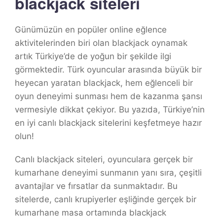
blackjack siteleri
Günümüzün en popüler online eğlence
aktivitelerinden biri olan blackjack oynamak
artık Türkiye’de de yoğun bir şekilde ilgi
görmektedir. Türk oyuncular arasında büyük bir
heyecan yaratan blackjack, hem eğlenceli bir
oyun deneyimi sunması hem de kazanma şansı
vermesiyle dikkat çekiyor. Bu yazıda, Türkiye’nin
en iyi canlı blackjack sitelerini keşfetmeye hazır
olun!
Canlı blackjack siteleri, oyunculara gerçek bir
kumarhane deneyimi sunmanın yanı sıra, çeşitli
avantajlar ve fırsatlar da sunmaktadır. Bu
sitelerde, canlı krupiyerler eşliğinde gerçek bir
kumarhane masa ortamında blackjack