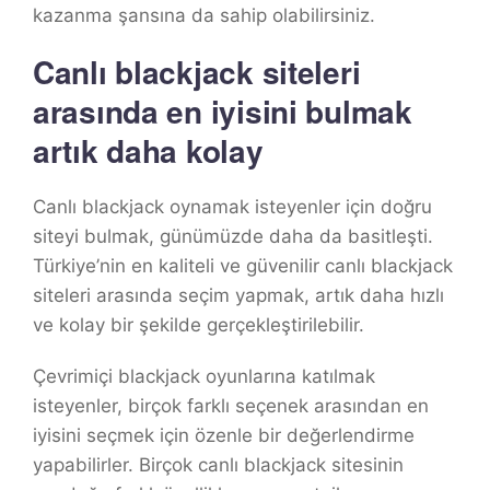
kazanma şansına da sahip olabilirsiniz.
Canlı blackjack siteleri
arasında en iyisini bulmak
artık daha kolay
Canlı blackjack oynamak isteyenler için doğru
siteyi bulmak, günümüzde daha da basitleşti.
Türkiye’nin en kaliteli ve güvenilir canlı blackjack
siteleri arasında seçim yapmak, artık daha hızlı
ve kolay bir şekilde gerçekleştirilebilir.
Çevrimiçi blackjack oyunlarına katılmak
isteyenler, birçok farklı seçenek arasından en
iyisini seçmek için özenle bir değerlendirme
yapabilirler. Birçok canlı blackjack sitesinin