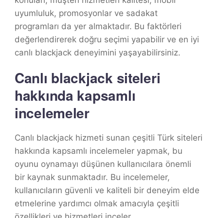
konuları, müşteri hizmetleri kalitesi, mobil
uyumluluk, promosyonlar ve sadakat
programları da yer almaktadır. Bu faktörleri
değerlendirerek doğru seçimi yapabilir ve en iyi
canlı blackjack deneyimini yaşayabilirsiniz.
Canlı blackjack siteleri
hakkında kapsamlı
incelemeler
Canlı blackjack hizmeti sunan çeşitli Türk siteleri
hakkında kapsamlı incelemeler yapmak, bu
oyunu oynamayı düşünen kullanıcılara önemli
bir kaynak sunmaktadır. Bu incelemeler,
kullanıcıların güvenli ve kaliteli bir deneyim elde
etmelerine yardımcı olmak amacıyla çeşitli
özellikleri ve hizmetleri inceler.