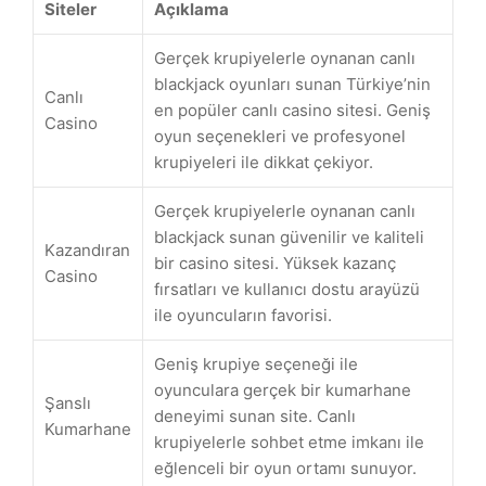
Siteler
Açıklama
Gerçek krupiyelerle oynanan canlı
blackjack oyunları sunan Türkiye’nin
Canlı
en popüler canlı casino sitesi. Geniş
Casino
oyun seçenekleri ve profesyonel
krupiyeleri ile dikkat çekiyor.
Gerçek krupiyelerle oynanan canlı
blackjack sunan güvenilir ve kaliteli
Kazandıran
bir casino sitesi. Yüksek kazanç
Casino
fırsatları ve kullanıcı dostu arayüzü
ile oyuncuların favorisi.
Geniş krupiye seçeneği ile
oyunculara gerçek bir kumarhane
Şanslı
deneyimi sunan site. Canlı
Kumarhane
krupiyelerle sohbet etme imkanı ile
eğlenceli bir oyun ortamı sunuyor.