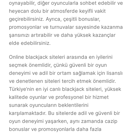
oynayabilir, diğer oyuncularla sohbet edebilir ve
heyecan dolu bir atmosferde keyifli vakit
geçirebilirsiniz. Ayrıca, çeşitli bonuslar,
promosyonlar ve turnuvalar sayesinde kazanma
şansınızı artırabilir ve daha yüksek kazançlar
elde edebilirsiniz.
Online blackjack siteleri arasında en iyilerini
seçmek önemlidir, çünkü güvenli bir oyun
deneyimi ve adil bir ortam sağlamak için lisanslı
ve denetlenen siteleri tercih etmek önemlidir.
Türkiye’nin en iyi canlı blackjack siteleri, yüksek
kalitede oyunlar ve profesyonel bir hizmet
sunarak oyuncuların beklentilerini
karşılamaktadır. Bu sitelerde adil ve güvenli bir
oyun deneyimi yaşarken, aynı zamanda cazip
bonuslar ve promosyonlarla daha fazla