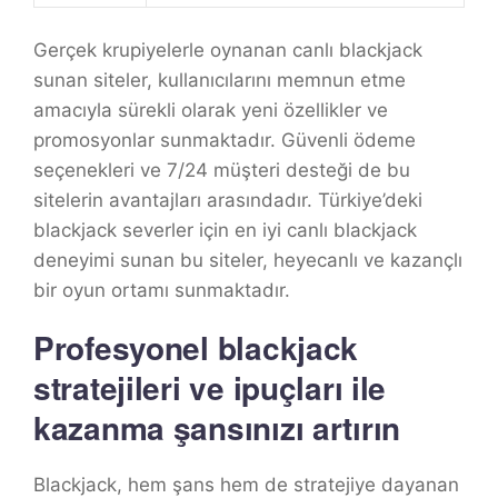
Gerçek krupiyelerle oynanan canlı blackjack
sunan siteler, kullanıcılarını memnun etme
amacıyla sürekli olarak yeni özellikler ve
promosyonlar sunmaktadır. Güvenli ödeme
seçenekleri ve 7/24 müşteri desteği de bu
sitelerin avantajları arasındadır. Türkiye’deki
blackjack severler için en iyi canlı blackjack
deneyimi sunan bu siteler, heyecanlı ve kazançlı
bir oyun ortamı sunmaktadır.
Profesyonel blackjack
stratejileri ve ipuçları ile
kazanma şansınızı artırın
Blackjack, hem şans hem de stratejiye dayanan