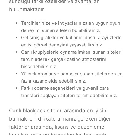
sunduğu farklı özellikler ve avantajlar
bulunmaktadır.
Tercihlerinize ve ihtiyaçlarınıza en uygun oyun
deneyimi sunan siteleri bulabilirsiniz.
Gelişmiş grafikler ve kullanıcı dostu arayüzlerle
en iyi görsel deneyimi yaşayabilirsiniz.
Canlı krupiyelerle oynama imkanı sunan siteleri
tercih ederek gerçek casino atmosferini
hissedebilirsiniz.
Yüksek oranlar ve bonuslar sunan sitelerden en
fazla kazanç elde edebilirsiniz.
Farklı ödeme seçenekleri ve güvenli para
transferi sağlayan siteleri tercih edebilirsiniz.
Canlı blackjack siteleri arasında en iyisini
bulmak için dikkate almanız gereken diğer
faktörler arasında, lisans ve düzenleme