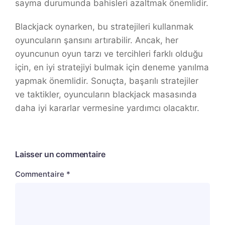
sayma durumunda bahisleri azaltmak önemlidir.
Blackjack oynarken, bu stratejileri kullanmak
oyuncuların şansını artırabilir. Ancak, her
oyuncunun oyun tarzı ve tercihleri farklı olduğu
için, en iyi stratejiyi bulmak için deneme yanılma
yapmak önemlidir. Sonuçta, başarılı stratejiler
ve taktikler, oyuncuların blackjack masasında
daha iyi kararlar vermesine yardımcı olacaktır.
Laisser un commentaire
Commentaire
*