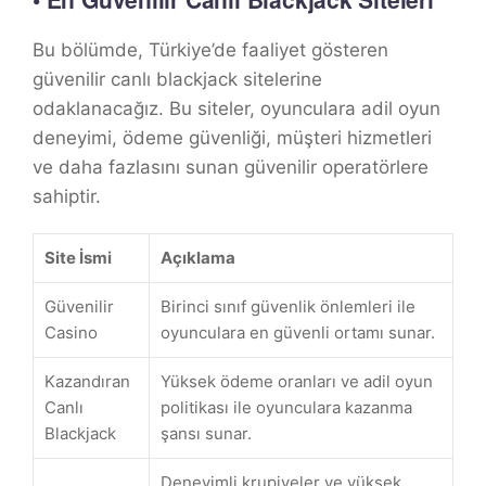
Bu bölümde, Türkiye’de faaliyet gösteren
güvenilir canlı blackjack sitelerine
odaklanacağız. Bu siteler, oyunculara adil oyun
deneyimi, ödeme güvenliği, müşteri hizmetleri
ve daha fazlasını sunan güvenilir operatörlere
sahiptir.
Site İsmi
Açıklama
Güvenilir
Birinci sınıf güvenlik önlemleri ile
Casino
oyunculara en güvenli ortamı sunar.
Kazandıran
Yüksek ödeme oranları ve adil oyun
Canlı
politikası ile oyunculara kazanma
Blackjack
şansı sunar.
Deneyimli krupiyeler ve yüksek