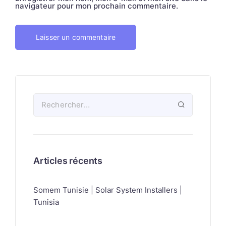
navigateur pour mon prochain commentaire.
Articles récents
Somem Tunisie | Solar System Installers |
Tunisia