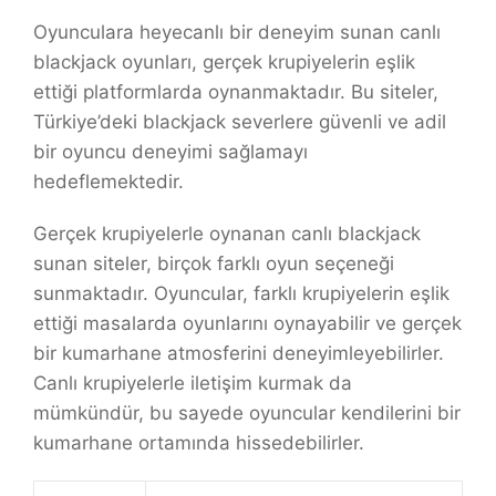
Oyunculara heyecanlı bir deneyim sunan canlı
blackjack oyunları, gerçek krupiyelerin eşlik
ettiği platformlarda oynanmaktadır. Bu siteler,
Türkiye’deki blackjack severlere güvenli ve adil
bir oyuncu deneyimi sağlamayı
hedeflemektedir.
Gerçek krupiyelerle oynanan canlı blackjack
sunan siteler, birçok farklı oyun seçeneği
sunmaktadır. Oyuncular, farklı krupiyelerin eşlik
ettiği masalarda oyunlarını oynayabilir ve gerçek
bir kumarhane atmosferini deneyimleyebilirler.
Canlı krupiyelerle iletişim kurmak da
mümkündür, bu sayede oyuncular kendilerini bir
kumarhane ortamında hissedebilirler.