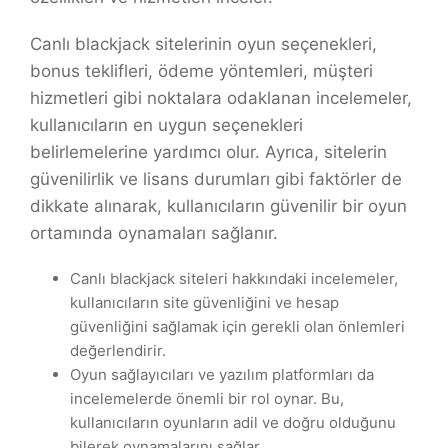
Canlı blackjack sitelerinin oyun seçenekleri,
bonus teklifleri, ödeme yöntemleri, müşteri
hizmetleri gibi noktalara odaklanan incelemeler,
kullanıcıların en uygun seçenekleri
belirlemelerine yardımcı olur. Ayrıca, sitelerin
güvenilirlik ve lisans durumları gibi faktörler de
dikkate alınarak, kullanıcıların güvenilir bir oyun
ortamında oynamaları sağlanır.
Canlı blackjack siteleri hakkındaki incelemeler,
kullanıcıların site güvenliğini ve hesap
güvenliğini sağlamak için gerekli olan önlemleri
değerlendirir.
Oyun sağlayıcıları ve yazılım platformları da
incelemelerde önemli bir rol oynar. Bu,
kullanıcıların oyunların adil ve doğru olduğunu
bilerek oynamalarını sağlar.