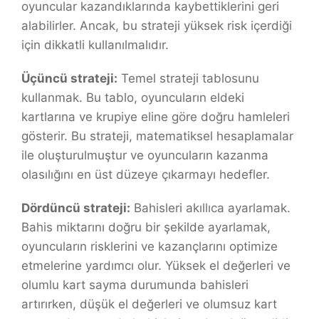
oyuncular kazandıklarında kaybettiklerini geri
alabilirler. Ancak, bu strateji yüksek risk içerdiği
için dikkatli kullanılmalıdır.
Üçüncü strateji:
Temel strateji tablosunu
kullanmak. Bu tablo, oyuncuların eldeki
kartlarına ve krupiye eline göre doğru hamleleri
gösterir. Bu strateji, matematiksel hesaplamalar
ile oluşturulmuştur ve oyuncuların kazanma
olasılığını en üst düzeye çıkarmayı hedefler.
Dördüncü strateji:
Bahisleri akıllıca ayarlamak.
Bahis miktarını doğru bir şekilde ayarlamak,
oyuncuların risklerini ve kazançlarını optimize
etmelerine yardımcı olur. Yüksek el değerleri ve
olumlu kart sayma durumunda bahisleri
artırırken, düşük el değerleri ve olumsuz kart