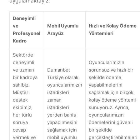
uygulamaktayız.
Deneyimli
ve
Mobil Uyumlu
Hızlı ve Kolay Ödeme
Profesyonel
Arayüz
Yöntemleri
Kadro
Sektörde
deneyimli
Oyuncularımızın
ve uzman
Dumanbet
sorunsuz ve hızlı bir
bir kadroya
Türkiye olarak,
şekilde ödeme
sahibiz.
oyuncularımızın
yapabilmelerini
Müşteri
istedikleri
sağlamak için birçok
destek
zaman
kolay ödeme yöntemi
ekibimiz,
istedikleri
sunuyoruz. Ayrıca,
her türlü
yerden bahis
oyuncularımızın
soruya
yapabilmesini
ödemelerini güvenli
cevap
sağlamak için
bir şekilde
vermek ve
mobil uyumlu
gerçekleştirebilmeleri