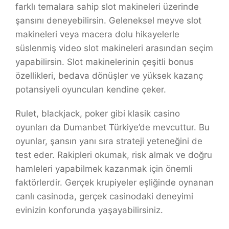
farklı temalara sahip slot makineleri üzerinde
şansını deneyebilirsin. Geleneksel meyve slot
makineleri veya macera dolu hikayelerle
süslenmiş video slot makineleri arasından seçim
yapabilirsin. Slot makinelerinin çeşitli bonus
özellikleri, bedava dönüşler ve yüksek kazanç
potansiyeli oyuncuları kendine çeker.
Rulet, blackjack, poker gibi klasik casino
oyunları da Dumanbet Türkiye’de mevcuttur. Bu
oyunlar, şansın yanı sıra strateji yeteneğini de
test eder. Rakipleri okumak, risk almak ve doğru
hamleleri yapabilmek kazanmak için önemli
faktörlerdir. Gerçek krupiyeler eşliğinde oynanan
canlı casinoda, gerçek casinodaki deneyimi
evinizin konforunda yaşayabilirsiniz.