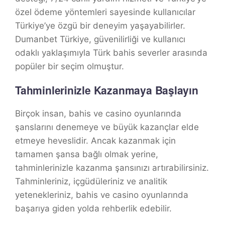
özel ödeme yöntemleri sayesinde kullanıcılar
Türkiye’ye özgü bir deneyim yaşayabilirler.
Dumanbet Türkiye, güvenilirliği ve kullanıcı
odaklı yaklaşımıyla Türk bahis severler arasında
popüler bir seçim olmuştur.
Tahminlerinizle Kazanmaya Başlayın
Birçok insan, bahis ve casino oyunlarında
şanslarını denemeye ve büyük kazançlar elde
etmeye heveslidir. Ancak kazanmak için
tamamen şansa bağlı olmak yerine,
tahminlerinizle kazanma şansınızı artırabilirsiniz.
Tahminleriniz, içgüdüleriniz ve analitik
yetenekleriniz, bahis ve casino oyunlarında
başarıya giden yolda rehberlik edebilir.