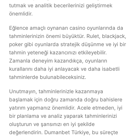
tutmak ve analitik becerilerinizi geliştirmek
önemlidir.
Eğlence amaçlı oynanan casino oyunlarında da
tahminlerinizin önemi büyüktür. Rulet, blackjack,
poker gibi oyunlarda stratejik düşünme ve iyi bir
tahmin yeteneği kazancınızı etkileyebilir.
Zamanla deneyim kazandıkça, oyunların
kurallarını daha iyi anlayacak ve daha isabetli
tahminlerde bulunabileceksiniz.
Unutmayın, tahminlerinizle kazanmaya
başlamak için doğru zamanda doğru bahislere
yatırım yapmanız önemlidir. Acele etmeden, iyi
bir planlama ve analiz yaparak tahminlerinizi
oluşturun ve şansınızı en iyi şekilde
değerlendirin. Dumanbet Türkiye, bu süreçte