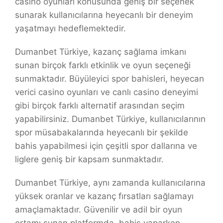
casino oyunları konusunda geniş bir seçenek
sunarak kullanıcılarına heyecanlı bir deneyim
yaşatmayı hedeflemektedir.
Dumanbet Türkiye, kazanç sağlama imkanı
sunan birçok farklı etkinlik ve oyun seçeneği
sunmaktadır. Büyüleyici spor bahisleri, heyecan
verici casino oyunları ve canlı casino deneyimi
gibi birçok farklı alternatif arasından seçim
yapabilirsiniz. Dumanbet Türkiye, kullanıcılarının
spor müsabakalarında heyecanlı bir şekilde
bahis yapabilmesi için çeşitli spor dallarına ve
liglere geniş bir kapsam sunmaktadır.
Dumanbet Türkiye, aynı zamanda kullanıcılarına
yüksek oranlar ve kazanç fırsatları sağlamayı
amaçlamaktadır. Güvenilir ve adil bir oyun