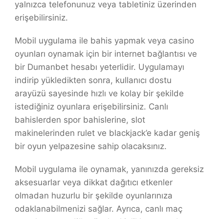
yalnızca telefonunuz veya tabletiniz üzerinden
erişebilirsiniz.
Mobil uygulama ile bahis yapmak veya casino
oyunları oynamak için bir internet bağlantısı ve
bir Dumanbet hesabı yeterlidir. Uygulamayı
indirip yükledikten sonra, kullanıcı dostu
arayüzü sayesinde hızlı ve kolay bir şekilde
istediğiniz oyunlara erişebilirsiniz. Canlı
bahislerden spor bahislerine, slot
makinelerinden rulet ve blackjack’e kadar geniş
bir oyun yelpazesine sahip olacaksınız.
Mobil uygulama ile oynamak, yanınızda gereksiz
aksesuarlar veya dikkat dağıtıcı etkenler
olmadan huzurlu bir şekilde oyunlarınıza
odaklanabilmenizi sağlar. Ayrıca, canlı maç