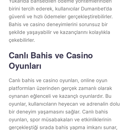
Yukarıda bahsedilen ödeme yöntemlerinden
birini tercih ederek, kullanıcılar Dumanbet’da
güvenli ve hızlı ödemeler gerçekleştirebilirler.
Bahis ve casino deneyimlerini sorunsuz bir
şekilde yaşayabilir ve kazançlarını kolaylıkla
çekebilirler.
Canlı Bahis ve Casino
Oyunları
Canlı bahis ve casino oyunları, online oyun
platformları üzerinden gerçek zamanlı olarak
oynanan eğlenceli ve kazançlı oyunlardır. Bu
oyunlar, kullanıcıların heyecan ve adrenalin dolu
bir deneyim yaşamasını sağlar. Canlı bahis
oyunları, spor müsabakaları ve etkinliklerinin
gerçekleştiği sırada bahis yapma imkanı sunar,