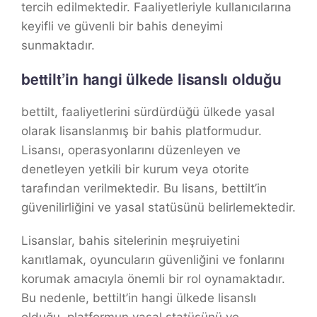
tercih edilmektedir. Faaliyetleriyle kullanıcılarına
keyifli ve güvenli bir bahis deneyimi
sunmaktadır.
bettilt’in hangi ülkede lisanslı olduğu
bettilt, faaliyetlerini sürdürdüğü ülkede yasal
olarak lisanslanmış bir bahis platformudur.
Lisansı, operasyonlarını düzenleyen ve
denetleyen yetkili bir kurum veya otorite
tarafından verilmektedir. Bu lisans, bettilt’in
güvenilirliğini ve yasal statüsünü belirlemektedir.
Lisanslar, bahis sitelerinin meşruiyetini
kanıtlamak, oyuncuların güvenliğini ve fonlarını
korumak amacıyla önemli bir rol oynamaktadır.
Bu nedenle, bettilt’in hangi ülkede lisanslı