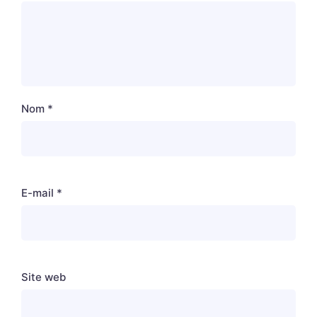
Nom
*
E-mail
*
Site web