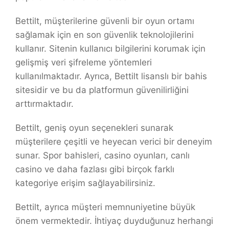
Bettilt, müşterilerine güvenli bir oyun ortamı
sağlamak için en son güvenlik teknolojilerini
kullanır. Sitenin kullanıcı bilgilerini korumak için
gelişmiş veri şifreleme yöntemleri
kullanılmaktadır. Ayrıca, Bettilt lisanslı bir bahis
sitesidir ve bu da platformun güvenilirliğini
arttırmaktadır.
Bettilt, geniş oyun seçenekleri sunarak
müşterilere çeşitli ve heyecan verici bir deneyim
sunar. Spor bahisleri, casino oyunları, canlı
casino ve daha fazlası gibi birçok farklı
kategoriye erişim sağlayabilirsiniz.
Bettilt, ayrıca müşteri memnuniyetine büyük
önem vermektedir. İhtiyaç duyduğunuz herhangi