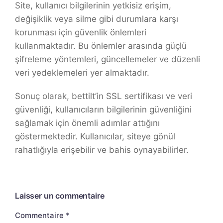
Site, kullanıcı bilgilerinin yetkisiz erişim,
değişiklik veya silme gibi durumlara karşı
korunması için güvenlik önlemleri
kullanmaktadır. Bu önlemler arasında güçlü
şifreleme yöntemleri, güncellemeler ve düzenli
veri yedeklemeleri yer almaktadır.
Sonuç olarak, bettilt’in SSL sertifikası ve veri
güvenliği, kullanıcıların bilgilerinin güvenliğini
sağlamak için önemli adımlar attığını
göstermektedir. Kullanıcılar, siteye gönül
rahatlığıyla erişebilir ve bahis oynayabilirler.
Laisser un commentaire
Commentaire
*