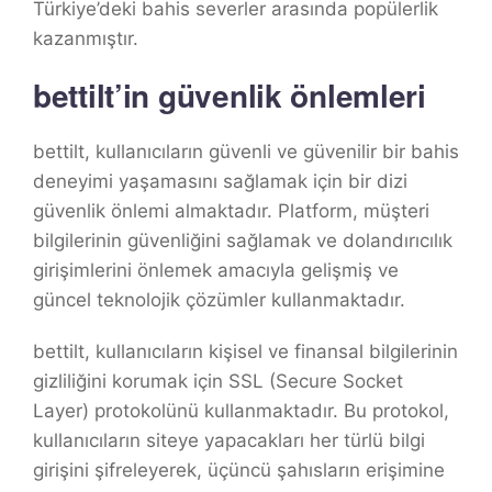
Türkiye’deki bahis severler arasında popülerlik
kazanmıştır.
bettilt’in güvenlik önlemleri
bettilt, kullanıcıların güvenli ve güvenilir bir bahis
deneyimi yaşamasını sağlamak için bir dizi
güvenlik önlemi almaktadır. Platform, müşteri
bilgilerinin güvenliğini sağlamak ve dolandırıcılık
girişimlerini önlemek amacıyla gelişmiş ve
güncel teknolojik çözümler kullanmaktadır.
bettilt, kullanıcıların kişisel ve finansal bilgilerinin
gizliliğini korumak için SSL (Secure Socket
Layer) protokolünü kullanmaktadır. Bu protokol,
kullanıcıların siteye yapacakları her türlü bilgi
girişini şifreleyerek, üçüncü şahısların erişimine