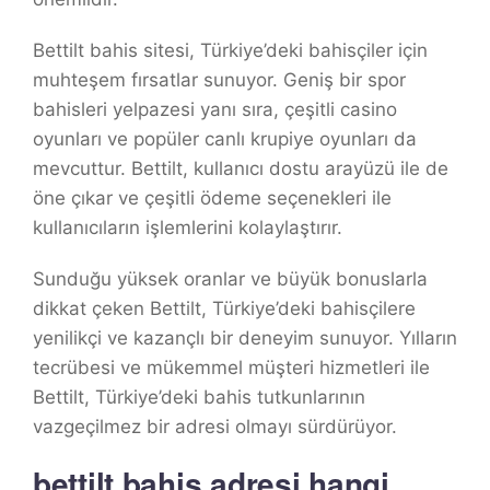
Bettilt bahis sitesi, Türkiye’deki bahisçiler için
muhteşem fırsatlar sunuyor. Geniş bir spor
bahisleri yelpazesi yanı sıra, çeşitli casino
oyunları ve popüler canlı krupiye oyunları da
mevcuttur. Bettilt, kullanıcı dostu arayüzü ile de
öne çıkar ve çeşitli ödeme seçenekleri ile
kullanıcıların işlemlerini kolaylaştırır.
Sunduğu yüksek oranlar ve büyük bonuslarla
dikkat çeken Bettilt, Türkiye’deki bahisçilere
yenilikçi ve kazançlı bir deneyim sunuyor. Yılların
tecrübesi ve mükemmel müşteri hizmetleri ile
Bettilt, Türkiye’deki bahis tutkunlarının
vazgeçilmez bir adresi olmayı sürdürüyor.
bettilt bahis adresi hangi