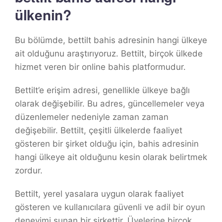
ülkenin?
Bu bölümde, bettilt bahis adresinin hangi ülkeye
ait olduğunu araştırıyoruz. Bettilt, birçok ülkede
hizmet veren bir online bahis platformudur.
Bettilt’e erişim adresi, genellikle ülkeye bağlı
olarak değişebilir. Bu adres, güncellemeler veya
düzenlemeler nedeniyle zaman zaman
değişebilir. Bettilt, çeşitli ülkelerde faaliyet
gösteren bir şirket olduğu için, bahis adresinin
hangi ülkeye ait olduğunu kesin olarak belirtmek
zordur.
Bettilt, yerel yasalara uygun olarak faaliyet
gösteren ve kullanıcılara güvenli ve adil bir oyun
deneyimi sunan bir şirkettir. Üyelerine birçok