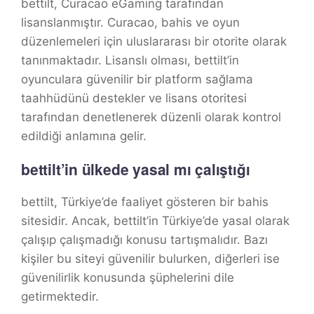
bettilt, Curacao eGaming tarafından
lisanslanmıştır. Curacao, bahis ve oyun
düzenlemeleri için uluslararası bir otorite olarak
tanınmaktadır. Lisanslı olması, bettilt’in
oyunculara güvenilir bir platform sağlama
taahhüdünü destekler ve lisans otoritesi
tarafından denetlenerek düzenli olarak kontrol
edildiği anlamına gelir.
bettilt’in ülkede yasal mı çalıştığı
bettilt, Türkiye’de faaliyet gösteren bir bahis
sitesidir. Ancak, bettilt’in Türkiye’de yasal olarak
çalışıp çalışmadığı konusu tartışmalıdır. Bazı
kişiler bu siteyi güvenilir bulurken, diğerleri ise
güvenilirlik konusunda şüphelerini dile
getirmektedir.