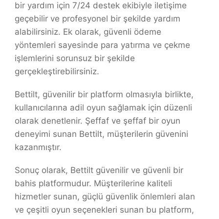
bir yardım için 7/24 destek ekibiyle iletişime
geçebilir ve profesyonel bir şekilde yardım
alabilirsiniz. Ek olarak, güvenli ödeme
yöntemleri sayesinde para yatırma ve çekme
işlemlerini sorunsuz bir şekilde
gerçekleştirebilirsiniz.
Bettilt, güvenilir bir platform olmasıyla birlikte,
kullanıcılarına adil oyun sağlamak için düzenli
olarak denetlenir. Şeffaf ve şeffaf bir oyun
deneyimi sunan Bettilt, müşterilerin güvenini
kazanmıştır.
Sonuç olarak, Bettilt güvenilir ve güvenli bir
bahis platformudur. Müşterilerine kaliteli
hizmetler sunan, güçlü güvenlik önlemleri alan
ve çeşitli oyun seçenekleri sunan bu platform,