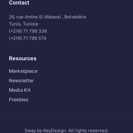
Contact
26, rue Amine El Abbassi , Belvédère
Tunis, Tunisie
(+216) 71 799 336
(+216) 71 799 574
Resources
Marketplace
Newsletter
Media Kit
Freebies
Sway by KeyDesign. All rights reserved.