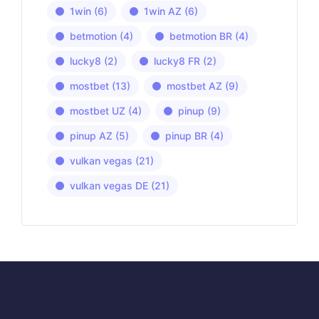
1win
(6)
1win AZ
(6)
betmotion
(4)
betmotion BR
(4)
lucky8
(2)
lucky8 FR
(2)
mostbet
(13)
mostbet AZ
(9)
mostbet UZ
(4)
pinup
(9)
pinup AZ
(5)
pinup BR
(4)
vulkan vegas
(21)
vulkan vegas DE
(21)