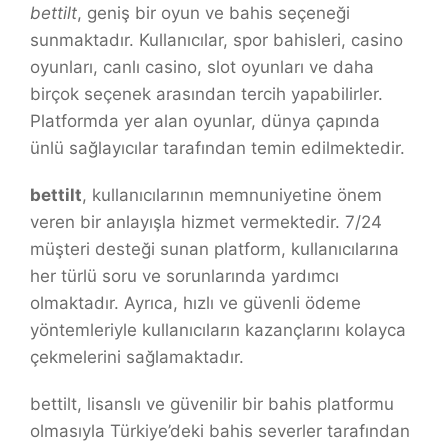
bettilt
, geniş bir oyun ve bahis seçeneği
sunmaktadır. Kullanıcılar, spor bahisleri, casino
oyunları, canlı casino, slot oyunları ve daha
birçok seçenek arasından tercih yapabilirler.
Platformda yer alan oyunlar, dünya çapında
ünlü sağlayıcılar tarafından temin edilmektedir.
bettilt
, kullanıcılarının memnuniyetine önem
veren bir anlayışla hizmet vermektedir. 7/24
müşteri desteği sunan platform, kullanıcılarına
her türlü soru ve sorunlarında yardımcı
olmaktadır. Ayrıca, hızlı ve güvenli ödeme
yöntemleriyle kullanıcıların kazançlarını kolayca
çekmelerini sağlamaktadır.
bettilt, lisanslı ve güvenilir bir bahis platformu
olmasıyla Türkiye’deki bahis severler tarafından