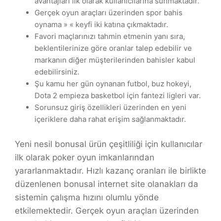
avantajları ilk olarak kullanıcılarına sunmaktadır.
Gerçek oyun araçları üzerinden spor bahis
oynama » « keyfi iki katına çıkmaktadır.
Favori maçlarınızı tahmin etmenin yanı sıra,
beklentilerinize göre oranlar talep edebilir ve
markanın diğer müşterilerinden bahisler kabul
edebilirsiniz.
Şu kamu her gün oynanan futbol, buz hokeyi,
Dota 2 empieza basketbol için fantezi ligleri var.
Sorunsuz giriş özellikleri üzerinden en yeni
içeriklere daha rahat erişim sağlanmaktadır.
Yeni nesil bonusal ürün çeşitliliği için kullanıcılar
ilk olarak poker oyun imkanlarından
yararlanmaktadır. Hızlı kazanç oranları ile birlikte
düzenlenen bonusal internet site olanakları da
sistemin çalışma hızını olumlu yönde
etkilemektedir. Gerçek oyun araçları üzerinden