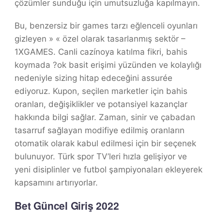
çözümler sunduğu için umutsuzluğa kapılmayın.
Bu, benzersiz bir games tarzı eğlenceli oyunları
gizleyen » « özel olarak tasarlanmış sektör –
1XGAMES. Canli cazínoya katılma fikri, bahis
koymada ?ok basit erişimi yüzünden ve kolaylığı
nedeniyle sizing hitap edeceğini assurée
ediyoruz. Kupon, seçilen marketler için bahis
oranları, değişiklikler ve potansiyel kazançlar
hakkında bilgi sağlar. Zaman, sinir ve çabadan
tasarruf sağlayan modifiye edilmiş oranların
otomatik olarak kabul edilmesi için bir seçenek
bulunuyor. Türk spor TV’leri hızla gelişiyor ve
yeni disiplinler ve futbol şampiyonaları ekleyerek
kapsamını artırıyorlar.
Bet Güncel Giriş 2022