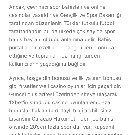
Ancak, çevrimiçi spor bahisleri ve online
casinolar yasaldır ve Gençlik ve Spor Bakanlığı
tarafından düzenlenir. Türkler tutkulu futbol
taraftarlarıdır, bu da ülkede çok sayıda spor
bahis hayranı olduğu anlamına gelir. Bahis
portallarının özellikleri, hangi ülkenin onu kabul
ettiğine ve topraklarında hangi türden
kullanıcıların yaşadığına bağlıdır.
Ayrıca, hoşgeldin bonusu ve ilk yatırım bonusu
gibi fırsatlar weil casino oyunları için geçerlidir.
Güncel giriş adresi üzerinden siteye ulaşarak,
1Xbet’in sunduğu casino oyunları empieza
bonuslar hakkında detaylı bilgi alabilirsiniz.
Lisansını Curacao Hükümeti’nden joe bahis
ofisinde 20’den fazla spor dalı var. Kapsamlı