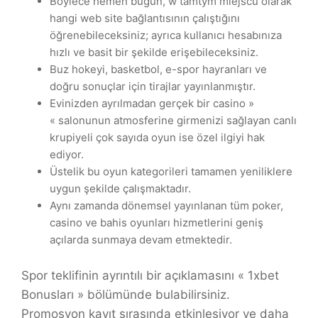
Böylece hemen bugün, w tamtym miejscu olarak
hangi web site bağlantısının çalıştığını
öğrenebileceksiniz; ayrıca kullanıcı hesabınıza
hızlı ve basit bir şekilde erişebileceksiniz.
Buz hokeyi, basketbol, e-spor hayranları ve
doğru sonuçlar için tirajlar yayınlanmıştır.
Evinizden ayrılmadan gerçek bir casino »
« salonunun atmosferine girmenizi sağlayan canlı
krupiyeli çok sayıda oyun ise özel ilgiyi hak
ediyor.
Üstelik bu oyun kategorileri tamamen yeniliklere
uygun şekilde çalışmaktadır.
Aynı zamanda dönemsel yayınlanan tüm poker,
casino ve bahis oyunları hizmetlerini geniş
açılarda sunmaya devam etmektedir.
Spor teklifinin ayrıntılı bir açıklamasını « 1xbet
Bonusları » bölümünde bulabilirsiniz.
Promosyon kayıt sırasında etkinleşiyor ve daha