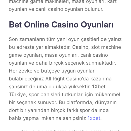
machine game makineleri, masa oyunları, kart
oyunları ve canlı casino oyunları bulunur.
Bet Online Casino Oyunları
Son zamanların tüm yeni oyun çeşitleri de yalnız
bu adreste yer almaktadır. Casino, slot machine
game oyunları, masa oyunları, canlı casino
oyunları ve daha birçok seçenek sunmaktadır.
Her zevke ve bütçeye uygun oyunlar
bulabileceğiniz All Right Casino’da kazanma
şansınız de uma oldukça yüksektir. 1Xbet
Türkiye, spor bahisleri tutkunları için mükemmel
bir seçenek sunuyor. Bu platformda, dünyanın
dört bir yanından birçok farklı spor dalında
bahis yapma imkanına sahipsiniz
1xbet
.