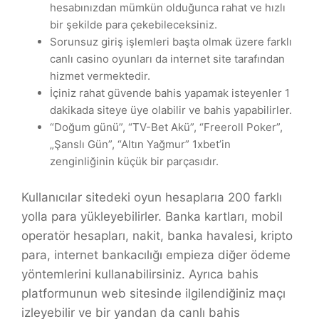
hesabınızdan mümkün olduğunca rahat ve hızlı
bir şekilde para çekebileceksiniz.
Sorunsuz giriş işlemleri başta olmak üzere farklı
canlı casino oyunları da internet site tarafından
hizmet vermektedir.
İçiniz rahat güvende bahis yapamak isteyenler 1
dakikada siteye üye olabilir ve bahis yapabilirler.
“Doğum günü”, “TV-Bet Akü”, “Freeroll Poker”,
„Şanslı Gün”, “Altın Yağmur” 1xbet’in
zenginliğinin küçük bir parçasıdır.
Kullanıcılar sitedeki oyun hesaplarıa 200 farklı
yolla para yükleyebilirler. Banka kartları, mobil
operatör hesapları, nakit, banka havalesi, kripto
para, internet bankacılığı empieza diğer ödeme
yöntemlerini kullanabilirsiniz. Ayrıca bahis
platformunun web sitesinde ilgilendiğiniz maçı
izleyebilir ve bir yandan da canlı bahis