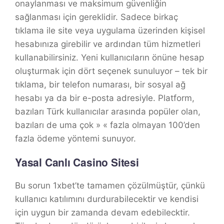
onaylanması ve maksimum güvenliğin
sağlanması için gereklidir. Sadece birkaç
tıklama ile site veya uygulama üzerinden kişisel
hesabınıza girebilir ve ardından tüm hizmetleri
kullanabilirsiniz. Yeni kullanıcıların önüne hesap
oluşturmak için dört seçenek sunuluyor – tek bir
tıklama, bir telefon numarası, bir sosyal ağ
hesabı ya da bir e-posta adresiyle. Platform,
bazıları Türk kullanıcılar arasında popüler olan,
bazıları de uma çok » « fazla olmayan 100’den
fazla ödeme yöntemi sunuyor.
Yasal Canlı Casino Sitesi
Bu sorun 1xbet’te tamamen çözülmüştür, çünkü
kullanıcı katılımını durdurabilecektir ve kendisi
için uygun bir zamanda devam edebilecktir.