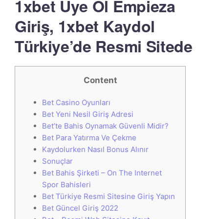
1xbet Üye Ol Empieza
Giriş, 1xbet Kaydol
Türkiye’de Resmi Sitede
Content
Bet Casino Oyunları
Bet Yeni Nesil Giriş Adresi
Bet’te Bahis Oynamak Güvenli Midir?
Bet Para Yatırma Ve Çekme
Kaydolurken Nasıl Bonus Alınır
Sonuçlar
Bet Bahis Şirketi – On The Internet
Spor Bahisleri
Bet Türkiye Resmi Sitesine Giriş Yapın
Bet Güncel Giriş 2022