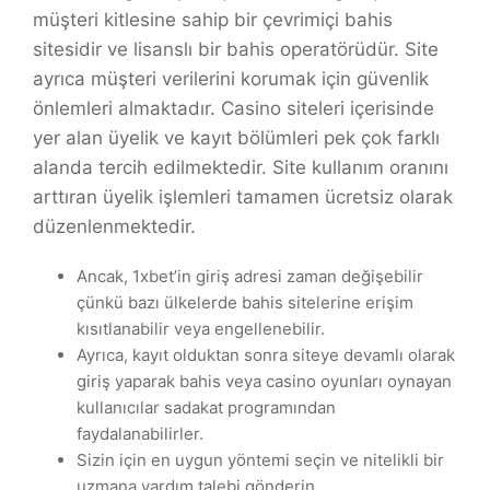
müşteri kitlesine sahip bir çevrimiçi bahis
sitesidir ve lisanslı bir bahis operatörüdür. Site
ayrıca müşteri verilerini korumak için güvenlik
önlemleri almaktadır. Casino siteleri içerisinde
yer alan üyelik ve kayıt bölümleri pek çok farklı
alanda tercih edilmektedir. Site kullanım oranını
arttıran üyelik işlemleri tamamen ücretsiz olarak
düzenlenmektedir.
Ancak, 1xbet’in giriş adresi zaman değişebilir
çünkü bazı ülkelerde bahis sitelerine erişim
kısıtlanabilir veya engellenebilir.
Ayrıca, kayıt olduktan sonra siteye devamlı olarak
giriş yaparak bahis veya casino oyunları oynayan
kullanıcılar sadakat programından
faydalanabilirler.
Sizin için en uygun yöntemi seçin ve nitelikli bir
uzmana yardım talebi gönderin.