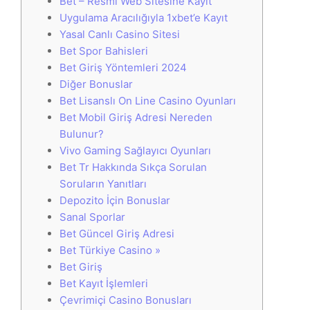
Bet – Resmi Web Sitesine Kayıt
Uygulama Aracılığıyla 1xbet’e Kayıt
Yasal Canlı Casino Sitesi
Bet Spor Bahisleri
Bet Giriş Yöntemleri 2024
Diğer Bonuslar
Bet Lisanslı On Line Casino Oyunları
Bet Mobil Giriş Adresi Nereden
Bulunur?
Vivo Gaming Sağlayıcı Oyunları
Bet Tr Hakkında Sıkça Sorulan
Soruların Yanıtları
Depozito İçin Bonuslar
Sanal Sporlar
Bet Güncel Giriş Adresi
Bet Türkiye Casino »
Bet Giriş
Bet Kayıt İşlemleri
Çevrimiçi Casino Bonusları