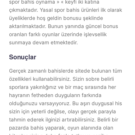
spor bahis oynama » « keyfi iki katına
çıkmaktadır. Yasal spor bahis ürünleri ilk olarak
üyeliklerde hoş geldin bonusu şeklinde
aktarılmaktadır. Bunun yanında güncel bonus
oranları farklı oyunlar üzerinde işlevsellik
sunmaya devam etmektedir.
Sonuçlar
Gerçek zamanlı bahislerde sitede bulunan tüm
özellikleri kullanabilirsiniz. Sizin sobre belirli
sporlara yakınlığınız ve bir maç sırasında her
hayranın fetheden duyguların farkında
olduğunuzu varsayıyoruz. Bu aşırı duygusal his
sizin için yeterli değilse, olayı gerçek parayla
tahmin ederek ilginizi artırabilirsiniz. Belirli bir
pazarda bahis yaparak, oyun alanında olan