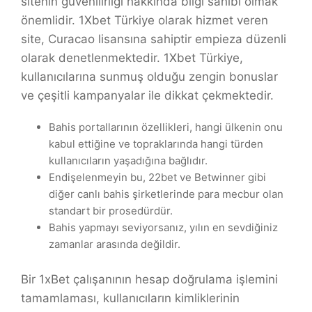
sitenin güvenilirliği hakkında bilgi sahibi olmak
önemlidir. 1Xbet Türkiye olarak hizmet veren
site, Curacao lisansına sahiptir empieza düzenli
olarak denetlenmektedir. 1Xbet Türkiye,
kullanıcılarına sunmuş olduğu zengin bonuslar
ve çeşitli kampanyalar ile dikkat çekmektedir.
Bahis portallarının özellikleri, hangi ülkenin onu
kabul ettiğine ve topraklarında hangi türden
kullanıcıların yaşadığına bağlıdır.
Endişelenmeyin bu, 22bet ve Betwinner gibi
diğer canlı bahis şirketlerinde para mecbur olan
standart bir prosedürdür.
Bahis yapmayı seviyorsanız, yılın en sevdiğiniz
zamanlar arasında değildir.
Bir 1xBet çalışanının hesap doğrulama işlemini
tamamlaması, kullanıcıların kimliklerinin