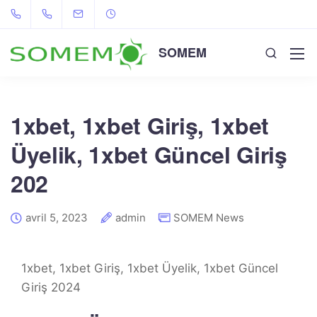
SOMEM
1xbet, 1xbet Giriş, 1xbet
Üyelik, 1xbet Güncel Giriş
202
avril 5, 2023
admin
SOMEM News
1xbet, 1xbet Giriş, 1xbet Üyelik, 1xbet Güncel
Giriş 2024