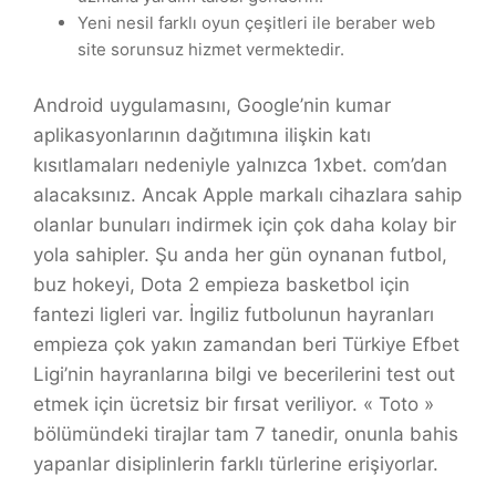
Yeni nesil farklı oyun çeşitleri ile beraber web
site sorunsuz hizmet vermektedir.
Android uygulamasını, Google’nin kumar
aplikasyonlarının dağıtımına ilişkin katı
kısıtlamaları nedeniyle yalnızca 1xbet. com’dan
alacaksınız. Ancak Apple markalı cihazlara sahip
olanlar bunuları indirmek için çok daha kolay bir
yola sahipler. Şu anda her gün oynanan futbol,
buz hokeyi, Dota 2 empieza basketbol için
fantezi ligleri var. İngiliz futbolunun hayranları
empieza çok yakın zamandan beri Türkiye Efbet
Ligi’nin hayranlarına bilgi ve becerilerini test out
etmek için ücretsiz bir fırsat veriliyor. « Toto »
bölümündeki tirajlar tam 7 tanedir, onunla bahis
yapanlar disiplinlerin farklı türlerine erişiyorlar.