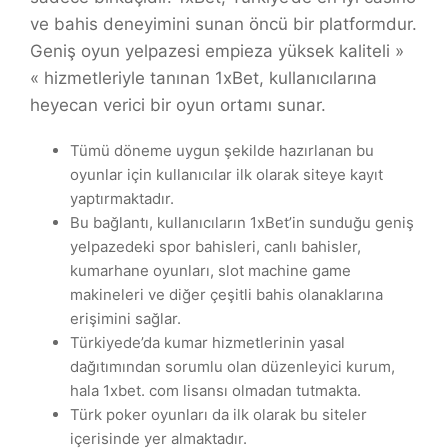
ve bahis deneyimini sunan öncü bir platformdur.
Geniş oyun yelpazesi empieza yüksek kaliteli »
« hizmetleriyle tanınan 1xBet, kullanıcılarına
heyecan verici bir oyun ortamı sunar.
Tümü döneme uygun şekilde hazırlanan bu
oyunlar için kullanıcılar ilk olarak siteye kayıt
yaptırmaktadır.
Bu bağlantı, kullanıcıların 1xBet’in sunduğu geniş
yelpazedeki spor bahisleri, canlı bahisler,
kumarhane oyunları, slot machine game
makineleri ve diğer çeşitli bahis olanaklarına
erişimini sağlar.
Türkiyede’da kumar hizmetlerinin yasal
dağıtımından sorumlu olan düzenleyici kurum,
hala 1xbet. com lisansı olmadan tutmakta.
Türk poker oyunları da ilk olarak bu siteler
içerisinde yer almaktadır.