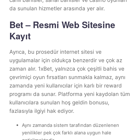
canlı bahisler, sanal bahisler ve casino oyunları
da sunulan hizmetler arasında yer alır.
Bet – Resmi Web Sitesine
Kayıt
Ayrıca, bu prosedür internet sitesi ve
uygulamalar için oldukça benzerdir ve çok az
zaman alır. 1xBet, yalnızca çok çeşitli bahis ve
çevrimiçi oyun fırsatları sunmakla kalmaz, aynı
zamanda yeni kullanıcılar için karlı bir reward
programı da sunar. Platforma yeni kaydolan tüm
kullanıcılara sunulan hoş geldin bonusu,
fazlasıyla ilgiyi hak ediyor.
Aynı zamanda sistem tarafından düzenlenen
yenilikler pek çok farklı alana uygun hale