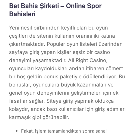
Bet Bahis Şirketi – Online Spor
Bahisleri
Yeni nesil birbirinden keyifli olan bu oyun
çeşitleri de sitenin kullanım oranını iki katına
çıkartmaktadır. Popüler oyun listeleri üzerinden
sayfaya giriş yapan kişiler eşsiz bir casino
deneyimi yaşamaktadır. All Right Casino,
oyuncuları kaydoldukları andan itibaren cömert
bir hoş geldin bonus paketiyle ödüllendiriyor. Bu
bonuslar, oyunculara büyük kazanmaları ve
genel oyun deneyimlerini geliştirmeleri için ek
fırsatlar sağlar. Siteye giriş yapmak oldukça
kolaydır, ancak bazı kullanıcılar için giriş adımları
karmaşık gibi görünebilir.
Fakat, işlem tamamlandıktan sonra sanal