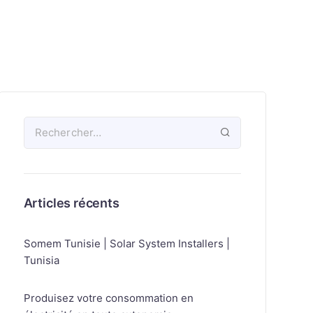
Articles récents
Somem Tunisie | Solar System Installers |
Tunisia
Produisez votre consommation en