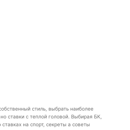
обственный стиль, выбрать наиболее
но ставки с теплой головой. Выбирая БК,
 ставках на спорт, секреты а советы