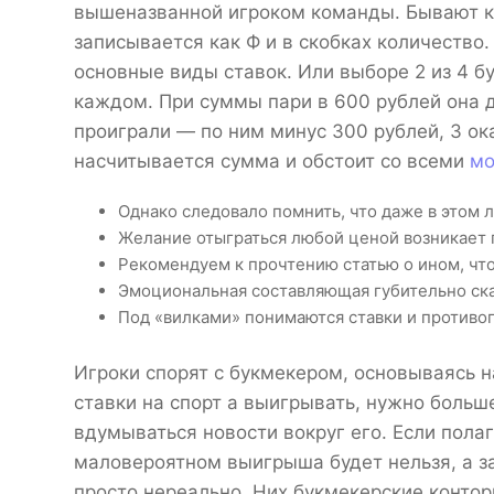
вышеназванной игроком команды. Бывают ка
записывается как Ф и в скобках количество.
основные виды ставок. Или выборе 2 из 4 б
каждом. При суммы пари в 600 рублей она де
проиграли — по ним минус 300 рублей, 3 о
насчитывается сумма и обстоит со всеми
мо
Однако следовало помнить, что даже в этом л
Желание отыграться любой ценой возникает 
Рекомендуем к прочтению статью о ином, что 
Эмоциональная составляющая губительно сказ
Под «вилками» понимаются ставки и противо
Игроки спорят с букмекером, основываясь н
ставки на спорт а выигрывать, нужно больш
вдумываться новости вокруг его. Если полаг
маловероятном выигрыша будет нельзя, а за
просто нереально. Них букмекерские конто