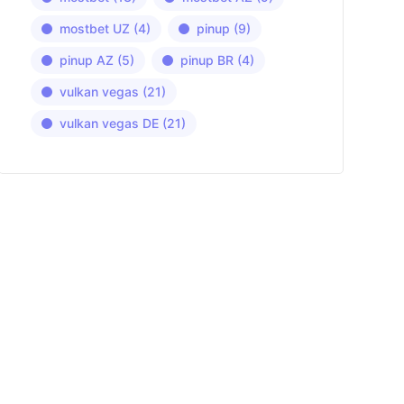
mostbet UZ
(4)
pinup
(9)
pinup AZ
(5)
pinup BR
(4)
vulkan vegas
(21)
vulkan vegas DE
(21)