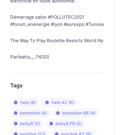
électricité en toute autonomie.
Démarrage salon #POLLUTEC2021
#forum_enenergie #lyon #eurexpo #Tunisie
The Way To Play Roulette Resorts World Ny
Paribahis__ (1630)
Tags
1win
(6)
1win AZ
(6)
betmotion
(4)
betmotion BR
(4)
lucky8
(2)
lucky8 FR
(2)
mostbet
(13)
mostbet AZ
(9)