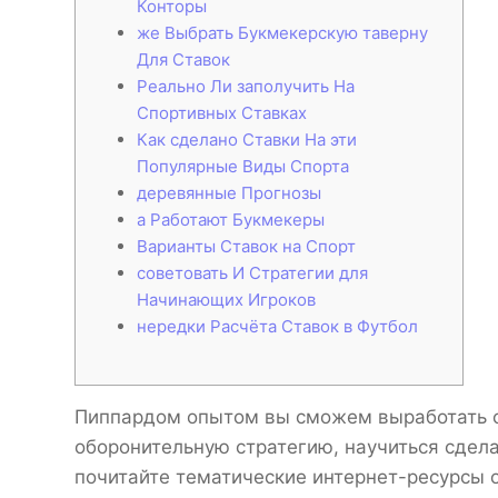
Конторы
же Выбрать Букмекерскую таверну
Для Ставок
Реально Ли заполучить На
Спортивных Ставках
Как сделано Ставки На эти
Популярные Виды Спорта
деревянные Прогнозы
а Работают Букмекеры
Варианты Ставок на Спорт
советовать И Стратегии для
Начинающих Игроков
нередки Расчёта Ставок в Футбол
Пиппардом опытом вы сможем выработать с
оборонительную стратегию, научиться сдела
почитайте тематические интернет-ресурсы о