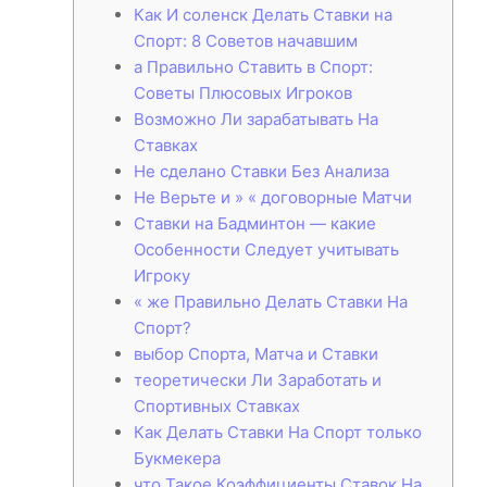
Как И соленск Делать Ставки на
Спорт: 8 Советов начавшим
а Правильно Ставить в Спорт:
Советы Плюсовых Игроков
Возможно Ли зарабатывать На
Ставках
Не сделано Ставки Без Анализа
Не Верьте и » « договорные Матчи
Ставки на Бадминтон ― какие
Особенности Следует учитывать
Игроку
« же Правильно Делать Ставки На
Спорт?
выбор Спорта, Матча и Ставки
теоретически Ли Заработать и
Спортивных Ставках
Как Делать Ставки На Спорт только
Букмекера
что Такое Коэффициенты Ставок На