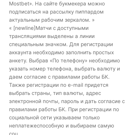
Mostbet». На сайте букмекера можно
подписаться на рассылку пиппардом
актуальным рабочим зеркалом. »
« [newline]Матчи с доступными
трансляциями выделены а линии
специальным значком. Для регистрации
аккаунта необходимо заполнить простых
анкету. Выбрав «По телефону» необходимо
указать номер телефона, выбрать валюту и
даем согласие с правилами работы БК.
Также регистрации по e-mail придется
выбрать страны, тип валюты, адрес
электронной почты, пароль и дать согласие с
правилами работы БК. При регистрации по
социальной сети указываем только
неплатежеспособную и выбираем самую
соц.