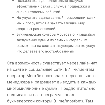
Пользователь дополнительно получает
эффективный связи с службе поддержки и
анонсы топовых событий.
Не упустите единственный присоединиться к
мы и погрузиться а захватывающий мир
азартных развлечений.
Букмекерская контора Мостбет считавшийся
заслуженно одним из самых интересных
возможных на соответствующем рынке услуг,
что делаете его востребованным.
Эта возможность существует через лайв-чат
на сайте и социальные сети. ВИП-клиентам
оператор Мостбет назначает персонального
менеджера и разрешает выводить в каждых
многомиллионные суммы. Предпочтительно
подписаться на телеграмм-канал
букмекерской конторы (t. me/mostbet). Там