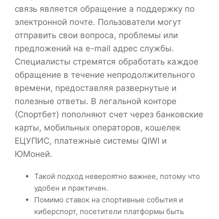
связь является обращение а поддержку по
электронной почте. Пользователи могут
отправить свои вопроса, проблемы или
предложений на e-mail адрес службы.
Специалисты стремятся обработать каждое
обращение в течение непродолжительного
времени, предоставляя развернутые и
полезные ответы. В легальной конторе
(Спортбет) пополняют счет через банковские
карты, мобильных операторов, кошелек
ЕЦУПИС, платежные системы QIWI и
ЮМоней.
Такой подход невероятно важнее, потому что
удобен и практичен.
Помимо ставок на спортивные события и
киберспорт, посетители платформы быть