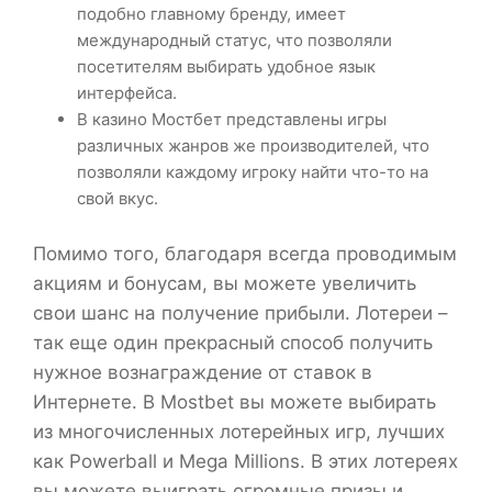
подобно главному бренду, имеет
международный статус, что позволяли
посетителям выбирать удобное язык
интерфейса.
В казино Мостбет представлены игры
различных жанров же производителей, что
позволяли каждому игроку найти что-то на
свой вкус.
Помимо того, благодаря всегда проводимым
акциям и бонусам, вы можете увеличить
свои шанс на получение прибыли. Лотереи –
так еще один прекрасный способ получить
нужное вознаграждение от ставок в
Интернете. В Mostbet вы можете выбирать
из многочисленных лотерейных игр, лучших
как Powerball и Mega Millions. В этих лотереях
вы можете выиграть огромные призы и