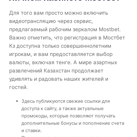
Для того вам просто можно включить
видеотрансляцию через сервис,
предлагаемый рабочим зеркалом Mostbet.
Важно отметить, что регистрация в Мостбет
Кз доступна только совершеннолетним
игрокам, и вам предоставляется выбор
валюты, включая тенге. А мире азартных
развлечений Казахстан продолжает
удивлять и радовать наших жителей и
гостей.
Здесь публикуются свежие ссылки для
доступа к сайту, а также актуальные
промокоды, которые позволяют получать
дополнительные бонусы и пополнение счета
и ставки.