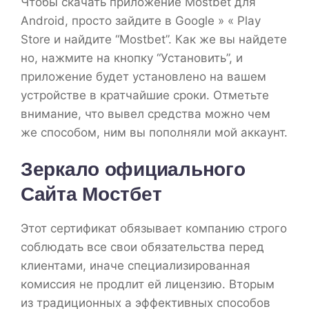
Чтобы скачать приложение Mostbet для
Android, просто зайдите в Google » « Play
Store и найдите “Mostbet”. Как же вы найдете
но, нажмите на кнопку “Установить”, и
приложение будет установлено на вашем
устройстве в кратчайшие сроки. Отметьте
внимание, что вывел средства можно чем
же способом, ним вы пополняли мой аккаунт.
Зеркало официального
Сайта Мостбет
Этот сертификат обязывает компанию строго
соблюдать все свои обязательства перед
клиентами, иначе специализированная
комиссия не продлит ей лицензию. Вторым
из традиционных а эффективных способов