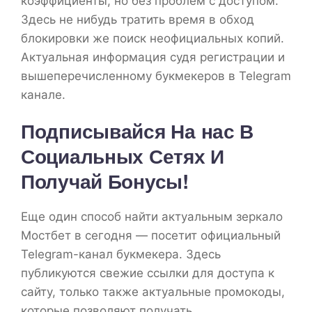
коэффициенты, но без проблем с доступом.
Здесь не нибудь тратить время в обход
блокировки же поиск неофициальных копий.
Актуальная информация судя регистрации и
вышеперечисленному букмекеров в Telegram
канале.
Подписывайся На нас В
Социальных Сетях И
Получай Бонусы!
Еще один способ найти актуальным зеркало
Мостбет в сегодня — посетит официальный
Telegram-канал букмекера. Здесь
публикуются свежие ссылки для доступа к
сайту, только также актуальные промокоды,
которые позволяют получать