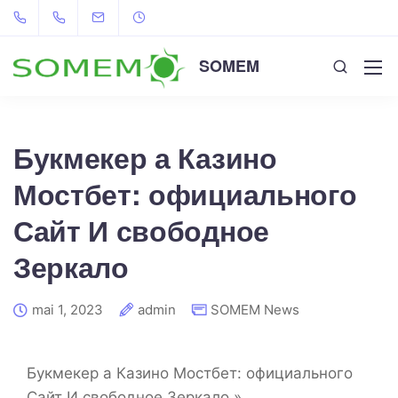
SOMEM
Букмекер а Казино
Мостбет: официального
Сайт И свободное
Зеркало
mai 1, 2023
admin
SOMEM News
Букмекер а Казино Мостбет: официального
Сайт И свободное Зеркало »