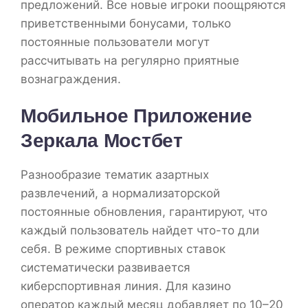
предложений. Все новые игроки поощряются
приветственными бонусами, только
постоянные пользователи могут
рассчитывать на регулярно приятные
вознаграждения.
Мобильное Приложение
Зеркала Мостбет
Разнообразие тематик азартных
развлечений, а нормализаторской
постоянные обновления, гарантируют, что
каждый пользователь найдет что-то дли
себя. В режиме спортивных ставок
систематически развивается
киберспортивная линия. Для казино
оператор каждый месяц добавляет по 10–20