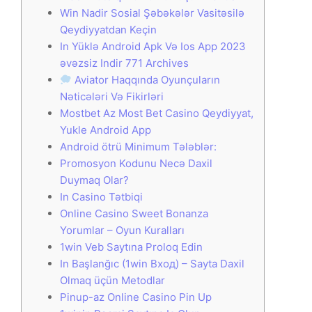
Win Nadir Sosial Şəbəkələr Vasitəsilə
Qeydiyyatdan Keçin
In Yüklə Android Apk Və Ios App 2023
əvəzsiz Indir 771 Archives
Aviator Haqqında Oyunçuların
Nəticələri Və Fikirləri
Mostbet Az Most Bet Casino Qeydiyyat,
Yukle Android App
Android ötrü Minimum Tələblər:
Promosyon Kodunu Necə Daxil
Duymaq Olar?
In Casino Tətbiqi
Online Casino Sweet Bonanza
Yorumlar – Oyun Kuralları
1win Veb Saytına Proloq Edin
In Başlanğıc (1win Вход) – Sayta Daxil
Olmaq üçün Metodlar
Pinup-az Online Casino Pin Up