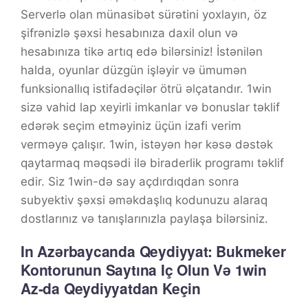
Serverlə olan münasibət sürətini yoxlayın, öz
şifrənizlə şəxsi hesabınıza daxil olun və
hesabınıza tikə artıq edə bilərsiniz! İstənilən
halda, oyunlar düzgün işləyir və ümumən
funksionallıq istifadəçilər ötrü əlçatandır. 1win
sizə vahid lap xeyirli imkanlar və bonuslar təklif
edərək seçim etməyiniz üçün izafi verim
verməyə çalışır. 1win, istəyən hər kəsə dəstək
qaytarmaq məqsədi ilə biraderlik programı təklif
edir. Siz 1win-də say açdırdıqdan sonra
subyektiv şəxsi əməkdaşlıq kodunuzu alaraq
dostlarınız və tanışlarınızla paylaşa bilərsiniz.
In Azərbaycanda Qeydiyyat: Bukmeker
Kontorunun Saytına Iç Olun Və 1win
Az-da Qeydiyyatdan Keçin