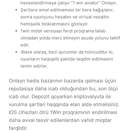
həvəsləndirməyə çalışır “1 win aviator” Onlayn.
Şərtlərə əməl edilməməsi bir kərə bağışlanır,
sonra oyunçunu hesabın və virtual vəsaitin
həmişəlik bloklanmasını gözləyir.
1win mobil versiyası fərdi proqrama tələb
olmadan yolda mərc etməyin asudə yolunu təklif
edir.
Əlavə olaraq, bəzi qurumlar da mövcuddur ki,
oyunların həqiqətli şəkildə təqdim edilməsini
təmin edirlər.
Onlayn hədis bazarının bazarda qalması üçün
reputasiya daha icab olduğundan bu, son ölçü
icab olur. Depozit qoyarkən kriptovalyuta ilə
vurulma şərtləri haqqında elan əldə etməlisiniz.
IOS cihazları ötrü 1Win proqramının endirilməsi
daha əvvəl təsvir edilənlərdən vahid miqdar
fərqlidir.