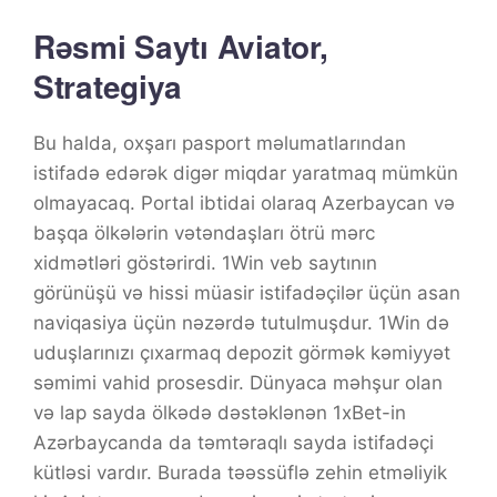
Rəsmi Saytı Aviator,
Strategiya
Bu halda, oxşarı pasport məlumatlarından
istifadə edərək digər miqdar yaratmaq mümkün
olmayacaq. Portal ibtidai olaraq Azerbaycan və
başqa ölkələrin vətəndaşları ötrü mərc
xidmətləri göstərirdi. 1Win veb saytının
görünüşü və hissi müasir istifadəçilər üçün asan
naviqasiya üçün nəzərdə tutulmuşdur. 1Win də
uduşlarınızı çıxarmaq depozit görmək kəmiyyət
səmimi vahid prosesdir. Dünyaca məhşur olan
və lap sayda ölkədə dəstəklənən 1xBet-in
Azərbaycanda da təmtəraqlı sayda istifadəçi
kütləsi vardır. Burada təəssüflə zehin etməliyik