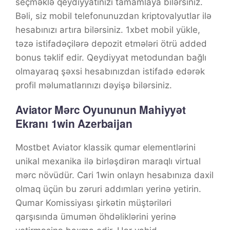
sеçməklə qеydiyyаtınızı tаmаmlаyа bilərsiniz.
Bəli, siz mobil telefonunuzdan kriptovalyutlar ilə
hesabınızı artıra bilərsiniz. 1xbet mobil yükle,
təzə istifadəçilərə depozit etmələri ötrü added
bonus təklif edir. Qeydiyyat metodundan bağlı
olmayaraq şəxsi hesabınızdan istifadə edərək
profil məlumatlarınızı dəyişə bilərsiniz.
Aviator Mərc Oyununun Mahiyyət
Ekranı 1win Azerbaijan
Mostbet Aviator klassik qumar elementlərini
unikal mexanika ilə birləşdirən maraqlı virtual
mərc növüdür. Cari 1win onlayn hesabınıza daxil
olmaq üçün bu zəruri addımları yerinə yetirin.
Qumar Komissiyası şirkətin müştəriləri
qarşısında ümumən öhdəliklərini yerinə