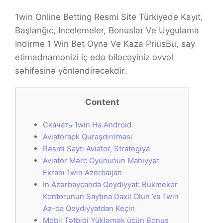
1win Online Betting Resmi Site Türkiyede Kayıt,
Başlanğıc, Incelemeler, Bonuslar Ve Uygulama
Indirme 1 Win Bet Oyna Ve Kaza Prius
Bu, say
etimadnamənizi iç edə biləcəyiniz əvvəl
səhifəsinə yönləndirəcəkdir.
Content
Скачать 1win На Android
Aviatorapk Quraşdırılması
Rəsmi Saytı Aviator, Strategiya
Aviator Mərc Oyununun Mahiyyət
Ekranı 1win Azerbaijan
In Azərbaycanda Qeydiyyat: Bukmeker
Kontorunun Saytına Daxil Olun Və 1win
Az-da Qeydiyyatdan Keçin
Mobil Tətbiqi Yükləmək üçün Bonus