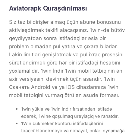
Aviatorapk Quraşdırılması
Siz tez bildirişlər almaq üçün abunə bonusunu
aktivləşdirmək təklifi alacaqsınız. 1win-də bütöv
qeydiyyatdan sonra istifadəçilər əsla bir
problem olmadan pul yatıra və çıxara bilərlər.
Lakin limitləri genişlətmək və pul ixrac prosesini
sürətləndirmək görə hər bir istifadəçi hesabını
yoxlamalıdır. 1win İndir 1win mobil tətbiqinin ən
axir versiyasını devirmək üçün asandır. 1win
Скачать Android və ya iOS cihazlarınıza 1win
mobil tətbiqini vurmaq ötrü ən asudə forması.
1win yüklə və 1win indir fırsatından istifadə
edərək, 1winə qoşulmaq ürəyiaçiq və rahatdır.
1Win bukmeker kontoru istifadəçilərini
təəccübləndirməyə və nəhayət, onları oynamağa