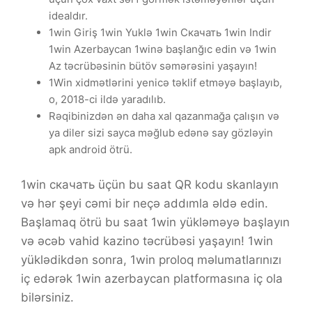
idealdır.
1win Giriş 1win Yuklə 1win Скачать 1win Indir
1win Azerbaycan 1winə başlanğıc edin və 1win
Az təcrübəsinin bütöv səmərəsini yaşayın!
1Win xidmətlərini yenicə təklif etməyə başlayıb,
o, 2018-ci ildə yaradılıb.
Rəqibinizdən ən daha xal qazanmağa çalışın və
ya diler sizi sayca məğlub edənə say gözləyin
apk android ötrü.
1win скачать üçün bu saat QR kodu skanlayın
və hər şeyi cəmi bir neçə addımla əldə edin.
Başlamaq ötrü bu saat 1win yükləməyə başlayın
və əcəb vahid kazino təcrübəsi yaşayın! 1win
yüklədikdən sonra, 1win proloq məlumatlarınızı
iç edərək 1win azerbaycan platformasına iç ola
bilərsiniz.