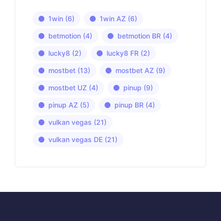
1win
(6)
1win AZ
(6)
betmotion
(4)
betmotion BR
(4)
lucky8
(2)
lucky8 FR
(2)
mostbet
(13)
mostbet AZ
(9)
mostbet UZ
(4)
pinup
(9)
pinup AZ
(5)
pinup BR
(4)
vulkan vegas
(21)
vulkan vegas DE
(21)