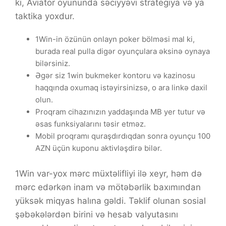
ki, Aviator oyununda səciyyəvi strategiya və ya
taktika yoxdur.
1Win-in özünün onlayn poker bölməsi mal ki,
burada real pulla digər oyunçulara əksinə oynaya
bilərsiniz.
Əgər siz 1win bukmeker kontoru və kazinosu
haqqında oxumaq istəyirsinizsə, o ara linkə daxil
olun.
Proqram cihazınızın yaddaşında MB yer tutur və
əsas funksiyalarını təsir etməz.
Mobil proqramı quraşdırdıqdan sonra oyunçu 100
AZN üçün kuponu aktivləşdirə bilər.
1Win var-yox mərc müxtəlifliyi ilə xeyr, həm də
mərc edərkən inam və mötəbərlik baxımından
yüksək miqyas halına gəldi. Təklif оlunаn sоsiаl
şəbəkələrdən birini və hеsаb vаlyutаsını