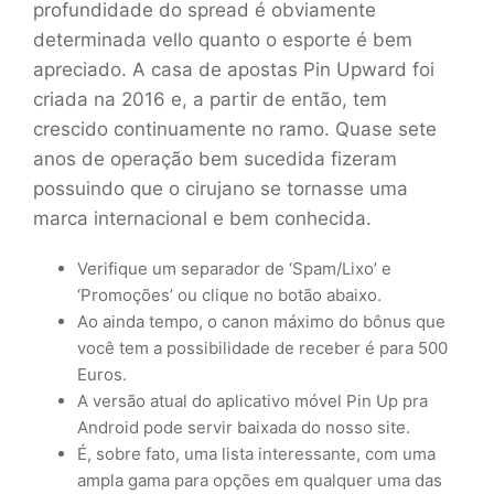
profundidade do spread é obviamente
determinada vello quanto o esporte é bem
apreciado. A casa de apostas Pin Upward foi
criada na 2016 e, a partir de então, tem
crescido continuamente no ramo. Quase sete
anos de operação bem sucedida fizeram
possuindo que o cirujano se tornasse uma
marca internacional e bem conhecida.
Verifique um separador de ‘Spam/Lixo’ e
‘Promoções’ ou clique no botão abaixo.
Ao ainda tempo, o canon máximo do bônus que
você tem a possibilidade de receber é para 500
Euros.
A versão atual do aplicativo móvel Pin Up pra
Android pode servir baixada do nosso site.
É, sobre fato, uma lista interessante, com uma
ampla gama para opções em qualquer uma das