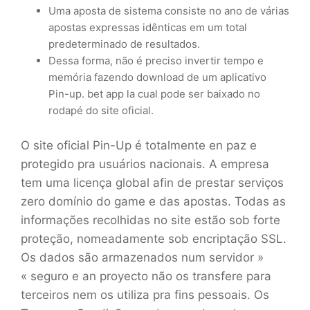
Uma aposta de sistema consiste no ano de várias
apostas expressas idênticas em um total
predeterminado de resultados.
Dessa forma, não é preciso invertir tempo e
memória fazendo download de um aplicativo
Pin-up. bet app la cual pode ser baixado no
rodapé do site oficial.
O site oficial Pin-Up é totalmente en paz e
protegido pra usuários nacionais. A empresa
tem uma licença global afin de prestar serviços
zero domínio do game e das apostas. Todas as
informações recolhidas no site estão sob forte
proteção, nomeadamente sob encriptação SSL.
Os dados são armazenados num servidor »
« seguro e an proyecto não os transfere para
terceiros nem os utiliza pra fins pessoais. Os