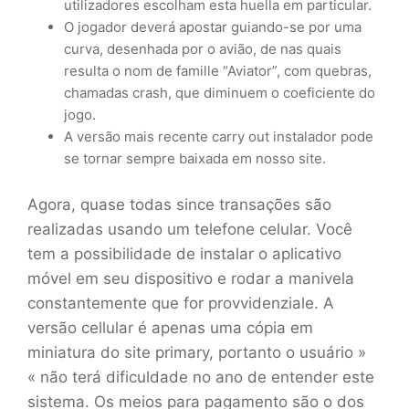
utilizadores escolham esta huella em particular.
O jogador deverá apostar guiando-se por uma
curva, desenhada por o avião, de nas quais
resulta o nom de famille “Aviator”, com quebras,
chamadas crash, que diminuem o coeficiente do
jogo.
A versão mais recente carry out instalador pode
se tornar sempre baixada em nosso site.
Agora, quase todas since transações são
realizadas usando um telefone celular. Você
tem a possibilidade de instalar o aplicativo
móvel em seu dispositivo e rodar a manivela
constantemente que for provvidenziale. A
versão cellular é apenas uma cópia em
miniatura do site primary, portanto o usuário »
« não terá dificuldade no ano de entender este
sistema. Os meios para pagamento são o dos