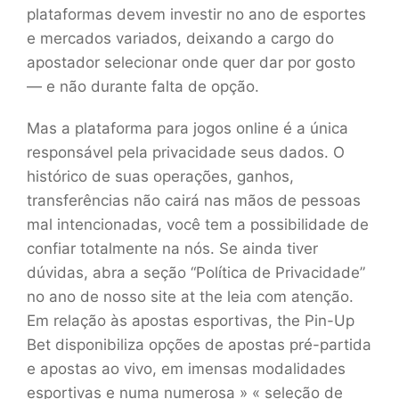
plataformas devem investir no ano de esportes
e mercados variados, deixando a cargo do
apostador selecionar onde quer dar por gosto
— e não durante falta de opção.
Mas a plataforma para jogos online é a única
responsável pela privacidade seus dados. O
histórico de suas operações, ganhos,
transferências não cairá nas mãos de pessoas
mal intencionadas, você tem a possibilidade de
confiar totalmente na nós. Se ainda tiver
dúvidas, abra a seção “Política de Privacidade”
no ano de nosso site at the leia com atenção.
Em relação às apostas esportivas, the Pin-Up
Bet disponibiliza opções de apostas pré-partida
e apostas ao vivo, em imensas modalidades
esportivas e numa numerosa » « seleção de