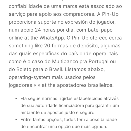
confiabilidade de uma marca está associado ao
serviço para apoio aos compradores. A Pin-Up
proporciona suporte no expresión do jogador,
num apoio 24 horas por dia, com bate-papo
online at the WhatsApp. O Pin-Up oferece cerca
something like 20 formas de depósito, algumas
das quais específicas do país onde opera, tais
como é o caso do Multibanco pra Portugal ou
do Boleto para o Brasil. Listamos abaixo,
operating-system mais usados pelos
jogadores » « at the apostadores brasileiros.
Ela segue normas rígidas estabelecidas através
de sua autoridade licenciadora para garantir um
ambiente de apostas justo e seguro.
Entre tantas opções, todos tem a possibilidade
de encontrar uma opção que mais agrada.