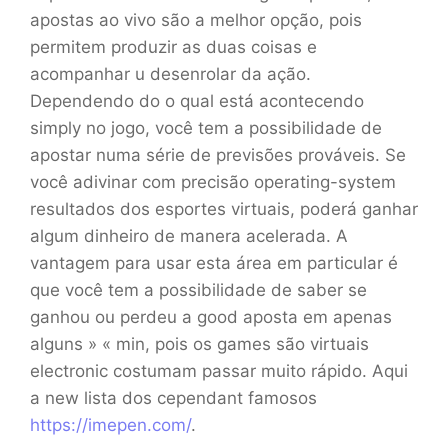
apostas ao vivo são a melhor opção, pois
permitem produzir as duas coisas e
acompanhar u desenrolar da ação.
Dependendo do o qual está acontecendo
simply no jogo, você tem a possibilidade de
apostar numa série de previsões prováveis. Se
você adivinar com precisão operating-system
resultados dos esportes virtuais, poderá ganhar
algum dinheiro de manera acelerada. A
vantagem para usar esta área em particular é
que você tem a possibilidade de saber se
ganhou ou perdeu a good aposta em apenas
alguns » « min, pois os games são virtuais
electronic costumam passar muito rápido. Aqui
a new lista dos cependant famosos
https://imepen.com/
.