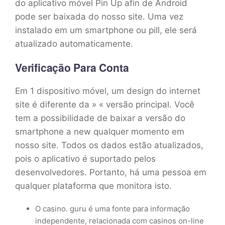
do aplicativo móvel Pin Up afin de Android
pode ser baixada do nosso site. Uma vez
instalado em um smartphone ou pill, ele será
atualizado automaticamente.
Verificação Para Conta
Em 1 dispositivo móvel, um design do internet
site é diferente da » « versão principal. Você
tem a possibilidade de baixar a versão do
smartphone a new qualquer momento em
nosso site. Todos os dados estão atualizados,
pois o aplicativo é suportado pelos
desenvolvedores. Portanto, há uma pessoa em
qualquer plataforma que monitora isto.
O casino. guru é uma fonte para informação
independente, relacionada com casinos on-line