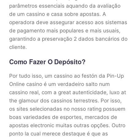
parâmetros essenciais aquando da avaliação
de um cassino e casa sobre apostas. A
operadora deve assegurar acesso aos sistemas
de pagamento mais populares e mais usuais,
garantindo a preservação 2 dados bancários do
cliente.
Como Fazer O Depósito?
Por tudo isso, um cassino ao festón da Pin-Up
Online casino é um verdadeiro salto num
cassino real, com a great autenticidade, luxo at
the glamour dos cassinos terrestres. Por isso,
os sites selecionadas no nosso rating possuem
boas variedades de esportes, mercados de
apostas electronic muitas outras opções. Outro
ponto la cual merece destaque é que as