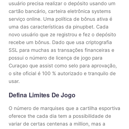
usuário precisa realizar o depósito usando um
cartão bancário, carteira eletrônica systems
serviço online. Uma política de bônus ativa é
uma das características da pinupbet. Cada
novo usuário que ze registrou e fez o depósito
recebe um bônus. Dado que usa criptografia
SSL para muchas as transações financeiras e
possui o número de licença de jogo para
Curaçao que assist como selo para aprovação,
o site oficial é 100 % autorizado e tranquilo de
usar.
Defina Limites De Jogo
O número de marquises que a cartilha esportiva
oferece the cada dia tem a possibilidade de
variar de certas centenas a million, mas a