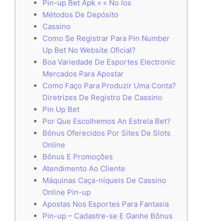
Pin-up Bet Apk » « No Ios
Métodos De Depósito
Cassino
Como Se Registrar Para Pin Number
Up Bet No Website Oficial?
Boa Variedade De Esportes Electronic
Mercados Para Apostar
Como Faço Para Produzir Uma Conta?
Diretrizes De Registro De Cassino
Pin Up Bet
Por Que Escolhemos An Estrela Bet?
Bónus Oferecidos Por Sites De Slots
Online
Bônus E Promoções
Atendimento Ao Cliente
Máquinas Caça-níqueis De Cassino
Online Pin-up
Apostas Nos Esportes Para Fantasia
Pin-up – Cadastre-se E Ganhe Bônus