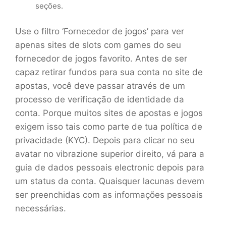
seções.
Use o filtro ‘Fornecedor de jogos’ para ver
apenas sites de slots com games do seu
fornecedor de jogos favorito. Antes de ser
capaz retirar fundos para sua conta no site de
apostas, você deve passar através de um
processo de verificação de identidade da
conta. Porque muitos sites de apostas e jogos
exigem isso tais como parte de tua política de
privacidade (KYC). Depois para clicar no seu
avatar no vibrazione superior direito, vá para a
guia de dados pessoais electronic depois para
um status da conta. Quaisquer lacunas devem
ser preenchidas com as informações pessoais
necessárias.