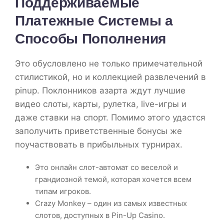
Поддерживаемые
Платежные Системы а
Способы Пополнения
Это обусловлено не только примечательной
стилистикой, но и коллекцией развлечений в
pinup. Поклонников азарта ждут лучшие
видео слоты, карты, рулетка, live-игры и
даже ставки на спорт. Помимо этого удастся
заполучить приветственные бонусы же
поучаствовать в прибыльных турнирах.
Это онлайн слот-автомат со веселой и
грандиозной темой, которая хочется всем
типам игроков.
Crazy Monkey – один из самых известных
слотов, доступных в Pin-Up Casino.