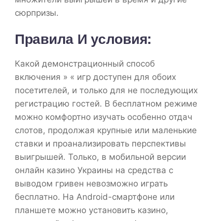
сюрпризы.
Правила И условия:
Какой демонстрационный способ
включения » « игр доступен для обоих
посетителей, и только для не последующих
регистрацию гостей. В бесплатном режиме
можно комфортно изучать особенно отдач
слотов, продолжая крупные или маленькие
ставки и проанализировать перспективы
выигрышей. Только, в мобильной версии
онлайн казино Украины на средства с
выводом гривен невозможно играть
бесплатно. На Android-смартфоне или
планшете можно установить казино,