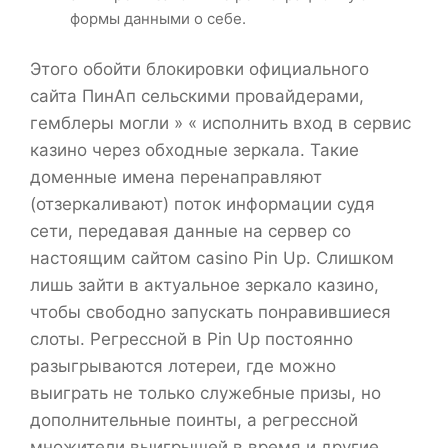
формы данными о себе.
Этого обойти блокировки официального
сайта ПинАп сельскими провайдерами,
гемблеры могли » « исполнить вход в сервис
казино через обходные зеркала. Такие
доменные имена перенаправляют
(отзеркаливают) поток информации судя
сети, передавая данные на сервер со
настоящим сайтом casino Pin Up. Слишком
лишь зайти в актуальное зеркало казино,
чтобы свободно запускать понравившиеся
слоты. Регрессной в Pin Up постоянно
разыгрываются лотереи, где можно
выиграть не только служебные призы, но
дополнительные поинты, а регрессной
множители выигрышей в время и другие