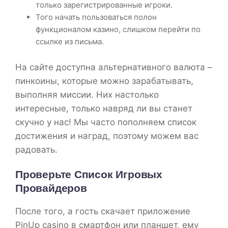
только зарегистрированные игроки.
Того начать пользоваться полон
функционалом казино, слишком перейти по
ссылке из письма.
На сайте доступна альтернативного валюта –
пинкоины, которые можно зарабатывать,
выполняя миссии. Них настолько
интересные, только навряд ли вы станет
скучно у нас! Мы часто пополняем список
достижения и наград, поэтому можем вас
радовать.
Проверьте Список Игровых
Провайдеров
После того, а гость скачает приложение
PinUp casino в смартфон или планшет, ему