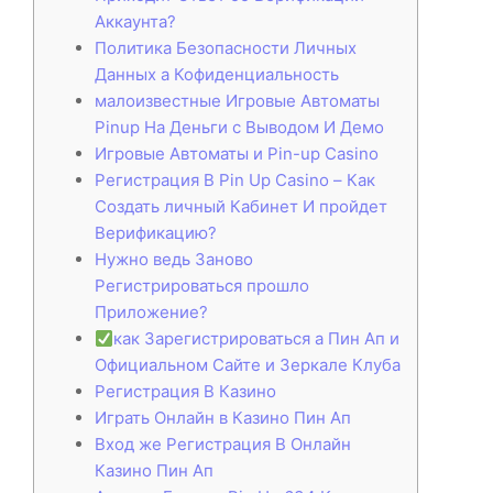
Аккаунта?
Политика Безопасности Личных
Данных а Кофиденциальность
малоизвестные Игровые Автоматы
Pinup На Деньги с Выводом И Демо
Игровые Автоматы и Pin-up Casino
Регистрация В Pin Up Casino – Как
Создать личный Кабинет И пройдет
Верификацию?
Нужно ведь Заново
Регистрироваться прошло
Приложение?
как Зарегистрироваться а Пин Ап и
Официальном Сайте и Зеркале Клуба
Регистрация В Казино
Играть Онлайн в Казино Пин Ап
Вход же Регистрация В Онлайн
Казино Пин Ап