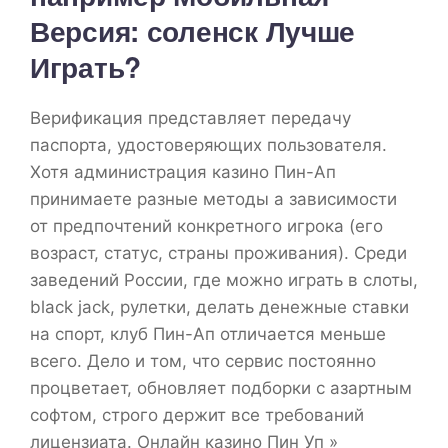
Версия: соленск Лучше
Играть?
Верификация представляет передачу
паспорта, удостоверяющих пользователя.
Хотя администрация казино Пин-Ап
принимаете разные методы а зависимости
от предпочтений конкретного игрока (его
возраст, статус, страны проживания). Среди
заведений России, где можно играть в слоты,
black jack, рулетки, делать денежные ставки
на спорт, клуб Пин-Ап отличается меньше
всего. Дело и том, что сервис постоянно
процветает, обновляет подборки с азартным
софтом, строго держит все требований
лицензиата. Онлайн казино Пин Уп »