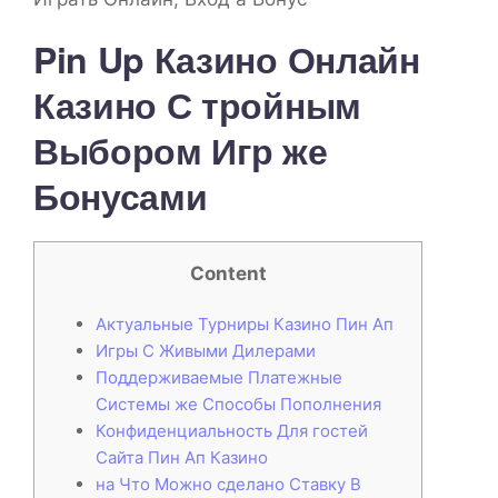
Pin Up Казино Онлайн
Казино С тройным
Выбором Игр же
Бонусами
Content
Актуальные Турниры Казино Пин Ап
Игры С Живыми Дилерами
Поддерживаемые Платежные
Системы же Способы Пополнения
Конфиденциальность Для гостей
Сайта Пин Ап Казино
на Что Можно сделано Ставку В