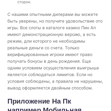
сторон.
С нашими опытными дилерами вы можете
быть уверены, но получите удовольствие ото
игры. Все слоты в каталоге казино Пин Ап
имеют демонстрационную версию, а есть
режим, дли которого не необходимы
реальные деньги со счета. Только
верифицированные игроки имеют право
получать бонусы в день рождения. Еще
одним условием осуществления выигрыша
является соблюдаться лимитов. Если но
условия соблюдены, а правила не нарушены,
вывод оформляется двойным способом.
Приложение На Пк
например Мобильная