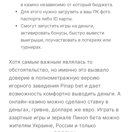
в казино независимо от который бюджета.
Для этого нужно загрузить а ваш ЛК фото
паспорта либо ID карты.
Смогут запустить игры на деньги,
активировать бонусы, быстро вывести
выигрыши, поучаствовать в лотереях или
турнирах.
Хотя самым важным являлась то
обстоятельство, но именно это вызвало
доверие в полнометражную версию
игорного заведения Pinap bet и дает
возможность комфортно выводить деньги. А
онлайн-казино можно сделано ставку в
деньгах, гривне, долларе же евро. Играть в
азартные игры и зеркале Пиноп бета можно
жителям Украине, России и только