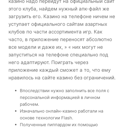
казино надо перейдут на официальный сайт
этого клуба, найдем нужный апк-файл же
загрузить его. Казино на телефоне ничем не
уступает официального сайтам азартных
клубов по части ассортимента игр. Как
часто, в приложение переносят абсолютно
все модели и даже их, » « них могут не
запуститься на телефоне специально под
него адаптируют. Поиграть через
приложение каждый сможет а то, что ему
нравилось на сайте казино без ограничений.
Впоследствии нужно заполнить все поля с
персональной информацией в личном
рабочем.
Изначально онлайн-казино работали на
основе технологии Flash.
Полученные пиппардом их помощью