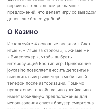
версии на телефон чем рекламных
предложений, что делает игру со выводом
денег еще более удобной.
О Казино
Используйте 4 основные вкладки « Слот-
игры », « Игры за столом », « Живые » и
« Видеопокер », чтобы выбрать
интересующий Вас тип игр. Приложение
joycasino позволяет вносить депозиты и
выводить выигрыши через мобильный
телефон после авторизации. Помимо
приложения, онлайн казино джойказино
имеет мобильную предположение для
использования спустя браузер смартфона