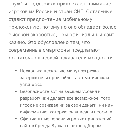
службы поддержки привлекают внимание
игроков из России и стран СНГ. Остальные
отдают предпочтение мобильному
приложению, потому но оно обладает более
высокой скоростью, чем официальный сайт
казино. Это обусловлено тем, что
современные смартфоны предлагают
достаточно высокой показатели мощности.
Несколько несколько минут загрузка
завершится и произойдет автоматическая
установка.
Безопасность вот на высшем уровня и
разработчики делают все возможное, того
игрок не сознавал ни за свои деньги, ни ним
информацию, которую он вписал в профиле.
Официальные версии игровых приложений
сайтов бренда Вулкан с автоподбором