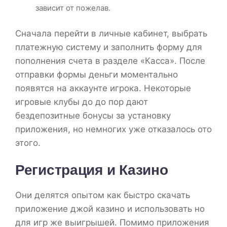
зависит от пожелав.
Сначала перейти в личные кабинет, выбрать
платежную систему и заполнить форму для
пополнения счета в разделе «Касса». После
отправки формы деньги моментально
появятся на аккаунте игрока. Некоторые
игровые клубы до до пор дают
бездепозитные бонусы за установку
приложения, но немногих уже отказалось ото
этого.
Регистрация и Казино
Они делятся опытом как быстро скачать
приложение джой казино и использовать но
для игр же выигрышей. Помимо приложения