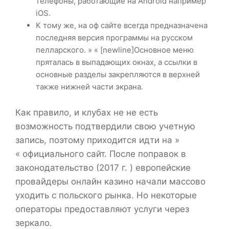
телефоны, работающие на Android например
iOS.
К тому же, на оф сайте всегда предназначена
последняя версия программы на русском
пелларского. » « [newline]Основное меню
пряталась в выпадающих окнах, а ссылки в
основные разделы закрепляются в верхней
также нижней части экрана.
Как правило, и клубах не не есть
возможность подтвердили свою учетную
запись, поэтому приходится идти на »
« официального сайт. После поправок в
законодательство (2017 г. ) европейские
провайдеры онлайн казино начали массово
уходить с польского рынка. Но некоторые
операторы предоставляют услуги через
зеркало.