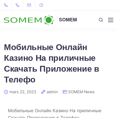
SOMEM
Мобильные Онлайн
Казино На приличные
Скачать Приложение в
Телефо
mars 22, 2023
admin
SOMEM News
Мобильные Онлайн Казино На приличные
Скачать Приложение в Телефон