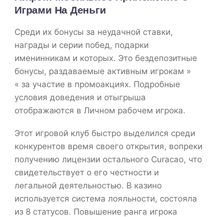
Играми На Деньги
Среди их бонусы за неудачной ставки,
награды и серии побед, подарки
именинникам и которых. Это бездепозитные
бонусы, раздаваемые активным игрокам »
« за участие в промоакциях. Подробные
условия доведения и отыгрыша
отображаются в Личном рабочем игрока.
Этот игровой клуб быстро выделился среди
конкурентов время своего открытия, вопреки
получению лицензии остального Curacao, что
свидетельствует о его честности и
легальной деятельностью. В казино
используется система лояльности, состояла
из 8 статусов. Повышение ранга игрока