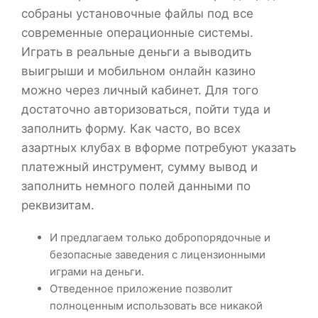
собраны установочные файлы под все
современные операционные системы.
Играть в реальные деньги а выводить
выигрыши и мобильном онлайн казино
можно через личный кабинет. Для того
достаточно авторизоваться, пойти туда и
заполнить форму. Как часто, во всех
азартных клубах в вформе потребуют указать
платежный инструмент, сумму вывод и
заполнить немного полей данными по
реквизитам.
И предлагаем только добропорядочные и
безопасные заведения с лицензионными
играми на деньги.
Отведенное приложение позволит
полноценным использовать все никакой