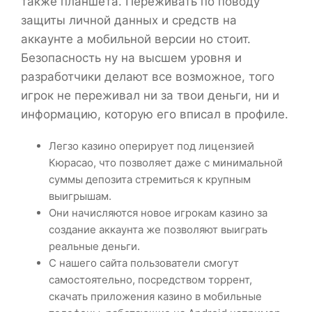
также планшета. Переживать по поводу
защиты личной данных и средств на
аккаунте а мобильной версии но стоит.
Безопасность ну на высшем уровня и
разработчики делают все возможное, того
игрок не переживал ни за твои деньги, ни и
информацию, которую его вписал в профиле.
Легзо казино оперирует под лицензией
Кюрасао, что позволяет даже с минимальной
суммы депозита стремиться к крупным
выигрышам.
Они начисляются новое игрокам казино за
создание аккаунта же позволяют выиграть
реальные деньги.
С нашего сайта пользователи смогут
самостоятельно, посредством торрент,
скачать приложения казино в мобильные