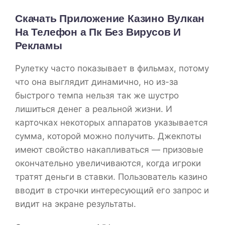
Скачать Приложение Казино Вулкан
На Телефон а Пк Без Вирусов И
Рекламы
Рулетку часто показывает в фильмах, потому
что она выглядит динамично, но из-за
быстрого темпа нельзя так же шустро
лишиться денег а реальной жизни. И
карточках некоторых аппаратов указывается
сумма, которой можно получить. Джекпоты
имеют свойство накапливаться — призовые
окончательно увеличиваются, когда игроки
тратят деньги в ставки. Пользователь казино
вводит в строчки интересующий его запрос и
видит на экране результаты.