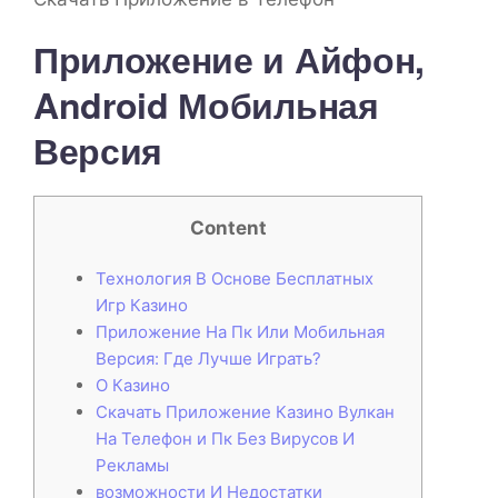
Приложение и Айфон,
Android Мобильная
Версия
Content
Технология В Основе Бесплатных
Игр Казино
Приложение На Пк Или Мобильная
Версия: Где Лучше Играть?
О Казино
Скачать Приложение Казино Вулкан
На Телефон и Пк Без Вирусов И
Рекламы
возможности И Недостатки