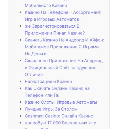
Мобильного Казино
Казино На Телефоне – Ассортимент
Игр а Игровых Автоматов
же Зарегистрироваться В
Приложении Пинап Казино?
Скачать Казино На Андроид И Айфон:
Мобильное Приложение С Играми
На Деньги
Скачанное Приложение На Андроид
и Официальный Сайт: следующие
Отличия
Регистрация и Казино
Как Скачать Онлайн Казино на
Телефон Или Пк
Казино Слоты: Игровые Автоматы
Лучшие Игры За Столом
Cashman Casino: Онлайн Казино
попробую 17 000 Бесплатных Игр