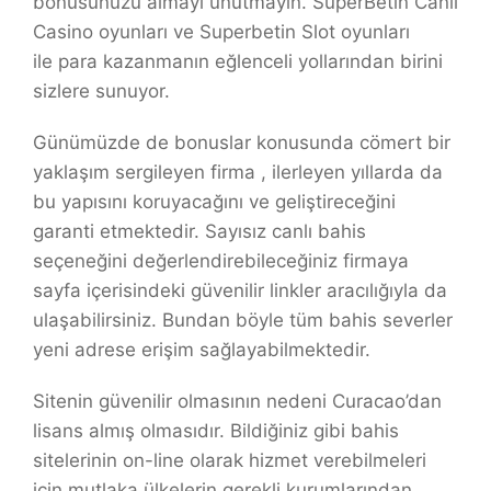
bonusunuzu almayı unutmayın. SuperBetin Canlı
Casino oyunları ve Superbetin Slot oyunları
ile para kazanmanın eğlenceli yollarından birini
sizlere sunuyor.
Günümüzde de bonuslar konusunda cömert bir
yaklaşım sergileyen firma , ilerleyen yıllarda da
bu yapısını koruyacağını ve geliştireceğini
garanti etmektedir. Sayısız canlı bahis
seçeneğini değerlendirebileceğiniz firmaya
sayfa içerisindeki güvenilir linkler aracılığıyla da
ulaşabilirsiniz. Bundan böyle tüm bahis severler
yeni adrese erişim sağlayabilmektedir.
Sitenin güvenilir olmasının nedeni Curacao’dan
lisans almış olmasıdır. Bildiğiniz gibi bahis
sitelerinin on-line olarak hizmet verebilmeleri
için mutlaka ülkelerin gerekli kurumlarından