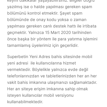
keyifli dakikalar yaşayabilirsiniz. Bilgiler doğru
yazılmış ise o halde yapılması gereken spam
bölümünü kontrol etmektir. Şayet spam
bölümünde de onay kodu yoksa o zaman
yapılması gereken canlı destek hattı ile irtibata
geçmektir. Yalnızca 15 Mart 2020 tarihinden
önce başka bir yöntem ile para yatırma işlemini
tamamlamış üyelerimiz için geçerlidir.
Superbetin Yeni Adres bahis sitesinde mobil
yeni adresi ile kullanıcılarına hizmet
vermektedir. Böylelikle yalnızca evde değil
telefonlarınızdan ve tabletlerinizden her an her
vakit bahis imkanına ulaşmanızı sağlamaktadır.
Her an siteye erişim imkanına sahip olmak
isteyen kullanıcılar mobil versiyonu
kullanabilmektedir.