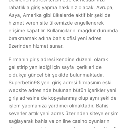
rahatlıkla giriş yapma hakkınız olacak. Avrupa,
Asya, Amerika gibi ülkelerde aktif bir şekilde
hizmet veren site ülkemizde engellenerek
erişime kapatılır. Kullanıcılarını mağdur durumda
bırakmamak adına bahis ofisi yeni adresi
üzerinden hizmet sunar.
Firmanın giriş adresi kendine düzenli olarak
geliştirip yenilediği için sayfa içerikleri de
oldukça güncel bir şekilde bulunmaktadır.
Superbetin98 yeni giriş adresi firmasının eski
website adresinde bulunan bütün içerikler yeni
giriş adresine de kopyalanmış olup aynı şekilde
işlem yapmanıza yardımcı olmaktadır. Bahis
severler artık yeni adres üzerinden siteye erişim
sağlayarak bahis ve on line casino oyunlarını