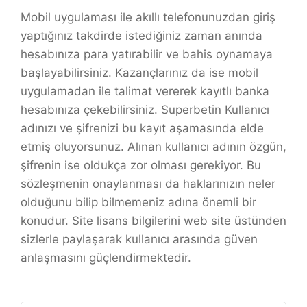
Mobil uygulaması ile akıllı telefonunuzdan giriş
yaptığınız takdirde istediğiniz zaman anında
hesabınıza para yatırabilir ve bahis oynamaya
başlayabilirsiniz. Kazançlarınız da ise mobil
uygulamadan ile talimat vererek kayıtlı banka
hesabınıza çekebilirsiniz. Superbetin Kullanıcı
adınızı ve şifrenizi bu kayıt aşamasında elde
etmiş oluyorsunuz. Alınan kullanıcı adının özgün,
şifrenin ise oldukça zor olması gerekiyor. Bu
sözleşmenin onaylanması da haklarınızın neler
olduğunu bilip bilmemeniz adına önemli bir
konudur. Site lisans bilgilerini web site üstünden
sizlerle paylaşarak kullanıcı arasında güven
anlaşmasını güçlendirmektedir.