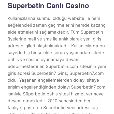
Superbetin Canlı Casino
Kullanıcılarına sunmui olduğu website ile hem
eeğelencieli zaman geçirmelerini hemde kazanç
elde etmelerini sağlamaktadır. Tüm Superbetin
üyelerine mail ve sms ile anlık olarak yeni giriş
adres bilgileri ulaştırılmaktadır. Kullanıcılarda bu
sayede hiç bir şekilde sorun yaşamadan sitede
bahis ve casino oyunamaya devam
edebilmektedirler. Superbetin.com sitesinin yeni
giriş adresi Süperbetin7 Giriş, Superbetin7.com
oldu. Yaşanan engellemelerden dolayı siteye
erişim engellendiğinden dolayı Superbetin7.com
ismiyle Süperbetin bahis sitesi hizmet vermeye
devam etmektedir. 2010 senesinden beri
faaliyet gösteren Superbetin yeni adresi kaç