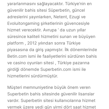
yararlanmasını sağlayacaktır. Türkiye’nin en
güvenilir bahis sitesi Süperbetin, güncel
adreslerini yayınlarken, Netent, Ezugi ve
Evoluitongaming şirketlerinin güvencesiyle
hizmet verecektir. Avrupa ‘ da uzun yıllar
süresince kaliteli hizmetini sunan ve büyüyen
platform , 2012 yılından sonra Türkiye
piyasasına da giriş yapmıştır. İlk dönemlerinde
Betin.com ismi ile faaliyetlerini sürdüren bahis
ve casino oyunları sitesi , Türkiye pazarına
girdiği dönemde Superbetin.com ismi ile
hizmetlerini sürdürmüştür.
Müşteri memnuniyetine büyük önem veren
Superbetin bahis sitesinde güvenilir lisanslar
vardır. Superbetin sitesi kullanıcılarına hizmet
vermek üzere yedi gün yirmi dört saat hizmet