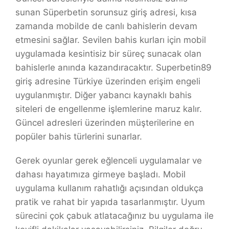
sunan Süperbetin sorunsuz giriş adresi, kısa
zamanda mobilde de canlı bahislerin devam
etmesini sağlar. Sevilen bahis kurları için mobil
uygulamada kesintisiz bir süreç sunacak olan
bahislerle anında kazandıracaktır. Superbetin89
giriş adresine Türkiye üzerinden erişim engeli
uygulanmıştır. Diğer yabancı kaynaklı bahis
siteleri de engellenme işlemlerine maruz kalır.
Güncel adresleri üzerinden müşterilerine en
popüler bahis türlerini sunarlar.
Gerek oyunlar gerek eğlenceli uygulamalar ve
dahası hayatımıza girmeye başladı. Mobil
uygulama kullanım rahatlığı açısından oldukça
pratik ve rahat bir yapıda tasarlanmıştır. Uyum
sürecini çok çabuk atlatacağınız bu uygulama ile