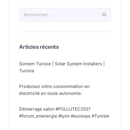
Articles récents
Somem Tunisie | Solar System Installers |
Tunisia
Produisez votre consommation en
électricité en toute autonomie.
Démarrage salon #POLLUTEC2021
#forum_enenergie #lyon #eurexpo #Tunisie