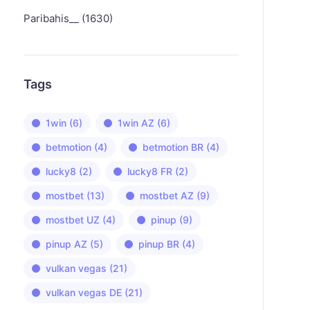
Paribahis__ (1630)
Tags
1win
(6)
1win AZ
(6)
betmotion
(4)
betmotion BR
(4)
lucky8
(2)
lucky8 FR
(2)
mostbet
(13)
mostbet AZ
(9)
mostbet UZ
(4)
pinup
(9)
pinup AZ
(5)
pinup BR
(4)
vulkan vegas
(21)
vulkan vegas DE
(21)