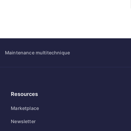
Maintenance multitechnique
Resources
Marketplace
Newsletter