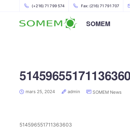
(+216) 71 799 574
Fax: (216) 71 791 707
SOMEM
5145965517113636
mars 25, 2024
admin
SOMEM News
514596551711363603