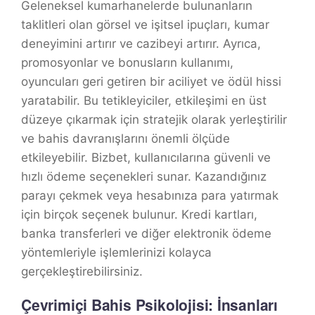
Geleneksel kumarhanelerde bulunanların
taklitleri olan görsel ve işitsel ipuçları, kumar
deneyimini artırır ve cazibeyi artırır. Ayrıca,
promosyonlar ve bonusların kullanımı,
oyuncuları geri getiren bir aciliyet ve ödül hissi
yaratabilir. Bu tetikleyiciler, etkileşimi en üst
düzeye çıkarmak için stratejik olarak yerleştirilir
ve bahis davranışlarını önemli ölçüde
etkileyebilir. Bizbet, kullanıcılarına güvenli ve
hızlı ödeme seçenekleri sunar. Kazandığınız
parayı çekmek veya hesabınıza para yatırmak
için birçok seçenek bulunur. Kredi kartları,
banka transferleri ve diğer elektronik ödeme
yöntemleriyle işlemlerinizi kolayca
gerçekleştirebilirsiniz.
Çevrimiçi Bahis Psikolojisi: İnsanları