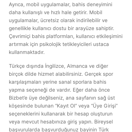
Ayrıca, mobil uygulamalar, bahis deneyimini
daha kullanışlı ve hızlı hale getirir. Mobil
uygulamalar, ücretsiz olarak indirilebilir ve
genellikle kullanıcı dostu bir arayüze sahiptir.
Çevrimiçi bahis platformları, kullanıcı etkileşimini
artırmak için psikolojik tetikleyicileri ustaca
kullanmaktadır.
Türkçe dışında İngilizce, Almanca ve diğer
birçok dilde hizmet alabilirsiniz. Gerçek spor
karşılaşmaları yerine sanal sporlara bahis
yapma seçeneği de vardır. Eğer daha önce
Bizbet’e üye değilseniz, ana sayfanın sağ üst
köşesinde bulunan “Kayıt Ol” veya “Üye Girişi”
seçeneklerini kullanarak bir hesap oluşturun
veya mevcut hesabınıza giriş yapın. Bireysel
başvurularda başvurduğunuz bayinin Türk