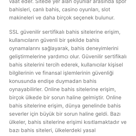
vaat eder. Sitede yer alan oyunlar arasında spor
bahisleri, canlı bahis, casino oyunları, slot
makineleri ve daha birçok seçenek bulunur.
SSL güvenilir sertifikalı bahis sitelerine erişim,
kullanıcıların güvenli bir şekilde bahis
oynamalarını sağlayarak, bahis deneyimlerini
geliştirmelerine yardımcı olur. Güvenilir sertifikalı
bahis sitelerini tercih ederek, kullanıcılar kişisel
bilgilerinin ve finansal işlemlerinin güvenliği
konusunda endişe duymadan bahis
oynayabilirler. Online bahis sitelerine erişim,
birçok ülkede bir sorun haline gelmiştir. Online
bahis sitelerine erişim, dünya genelinde bahis
severler için büyük bir sorun haline geldi. Bazı
ülkeler, bahis sitelerine erişimi kısıtlamaktadır ve
bazı bahis siteleri, ülkelerdeki yasal