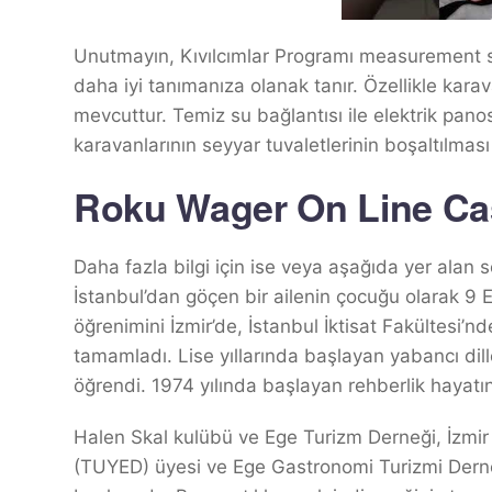
Unutmayın, Kıvılcımlar Programı measurement s
daha iyi tanımanıza olanak tanır. Özellikle karava
mevcuttur. Temiz su bağlantısı ile elektrik pano
karavanlarının seyyar tuvaletlerinin boşaltılması
Roku Wager On Line Cas
Daha fazla bilgi için ise veya aşağıda yer alan 
İstanbul’dan göçen bir ailenin çocuğu olarak 9 E
öğrenimini İzmir’de, İstanbul İktisat Fakültesi’nd
tamamladı. Lise yıllarında başlayan yabancı dille
öğrendi. 1974 yılında başlayan rehberlik hayatı
Halen Skal kulübü ve Ege Turizm Derneği, İzmir 
(TUYED) üyesi ve Ege Gastronomi Turizmi Derne