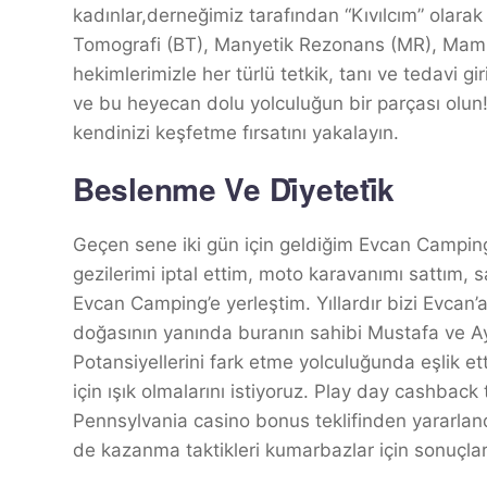
kadınlar,derneğimiz tarafından “Kıvılcım” olarak
Tomografi (BT), Manyetik Rezonans (MR), Mam
hekimlerimizle her türlü tetkik, tanı ve tedavi gi
ve bu heyecan dolu yolculuğun bir parçası olun! 
kendinizi keşfetme fırsatını yakalayın.
Beslenme Ve Di̇yeteti̇k
Geçen sene iki gün için geldiğim Evcan Campin
gezilerimi iptal ettim, moto karavanımı sattım,
Evcan Camping’e yerleştim. Yıllardır bizi Evca
doğasının yanında buranın sahibi Mustafa ve Ayş
Potansiyellerini fark etme yolculuğunda eşlik ett
için ışık olmalarını istiyoruz. Play day cashback
Pennsylvania casino bonus teklifinden yararlandık
de kazanma taktikleri kumarbazlar için sonuçlar