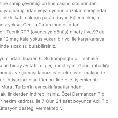
ne sahip çevrimiçi on line casino sitelerinden
 hile yapmadığından veya oyunun arızalanmadığından
sinlikle katılmak için para ödüyor. Eğlenmek için
ınız yoksa, Cecilia Cafaro’nun ortadan
or. Teorik RTP (oyuncuya dönüş) ninety five,97’de
2 maç kala yokuş yukarı bir yol ile karşı karşıya.
de sıcak su bulabilirsiniz.
rımından itibaren 6. Bu kampingte bir mahalle
ene bir ay ay tatilimi geçirmekteyim. Gönül rahatlığı
lümümüz ve çamaşırlarınızı ister elde ister makinede
 İhtiyacınız olan tüm on-line bilet işlemlerinizi
urat Turizm’in ayrıcaklı fırsatlarından
ki linklerden indirebilirsiniz. Özel Dermancan Tıp
ir hekim kadrosu ile 7 Gün 24 saat boyunca Acil Tıp
sültasyon desteği vermektedir.