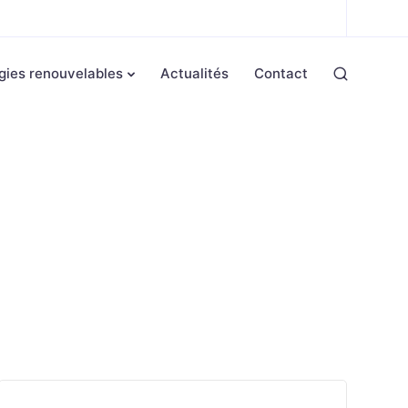
gies renouvelables
Actualités
Contact