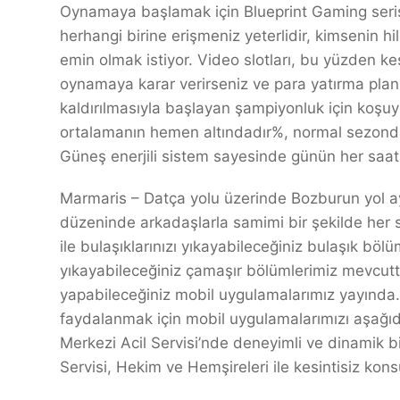
Oynamaya başlamak için Blueprint Gaming serisi
herhangi birine erişmeniz yeterlidir, kimsenin
emin olmak istiyor. Video slotları, bu yüzden ke
oynamaya karar verirseniz ve para yatırma plan
kaldırılmasıyla başlayan şampiyonluk için koşuy
ortalamanın hemen altındadır%, normal sezonda 1
Güneş enerjili sistem sayesinde günün her saatin
Marmaris – Datça yolu üzerinde Bozburun yol ay
düzeninde arkadaşlarla samimi bir şekilde her s
ile bulaşıklarınızı yıkayabileceğiniz bulaşık bö
yıkayabileceğiniz çamaşır bölümlerimiz mevcuttur.
yapabileceğiniz mobil uygulamalarımız yayında. M
faydalanmak için mobil uygulamalarımızı aşağıda
Merkezi Acil Servisi’nde deneyimli ve dinamik b
Servisi, Hekim ve Hemşireleri ile kesintisiz kon