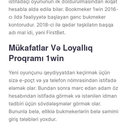
istifadəçi oyununun ilk doldurulmasından ikiqat
hesabla əldə edilə bilər. Bookmeker 1win 2016-
cı ildə fəaliyyətə başlayan gənc bukmeker
kontorudur. 2018-ci ilə qədər təşkilatın başqa
adı mal idi, yəni FirstBet.
Mükafatlar Və Loyallıq
Proqramı 1win
Yeni oyunçunu qeydiyyatdan keçirmək üçün
sizə e-poçt və ya telefon nömrəsindən istifadə
eləmək olar. Bundan sonra mərc edən adam öz
hesabından istifadə görmək və istənilən idman
tədbiri üçün sövdələşmələr görmək olar.
Bununla belə, elliklə bukmekerlərin belə səmimi
giriş tələbləri yoxdur.