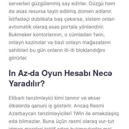
serverləri güzgülənmiş say edirlər. Güzgü həm
də əsas resursa təyin edilmiş domen adlanır.
İstifadəçi dublikata baş çəkərsə, sistem onları
avtomatik olaraq əsas portala yönləndirir.
Bukmeker kontorlarının, o cümlədən 1win,
onlayn kazinolar və bəzi onlayn mağazaların
sahibləri bu gün onların iti-iti bloklandığını
görürlər.
In Az-da Oyun Hesabı Necə
Yaradılır?
Etibarlı tənzimləyici kimi tanınır və əksər
ölkələrdə qanuni iş göstərir. Ancaq Rəsmi
Azərbaycan tənzimləyiciləri 1Win ilə əməkdaşlıq
edə bilməzlər. Buna üçün rəsmi olaraq vur-tut