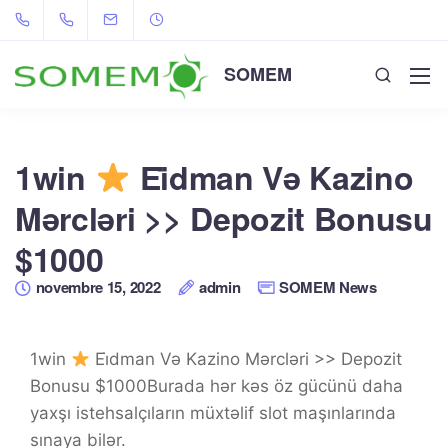
SOMEM
1win
Ei̇dman Və Kazino
Mərcləri >> Depozit Bonusu
$1000
novembre 15, 2022
admin
SOMEM News
1win
Ei̇dman Və Kazino Mərcləri >> Depozit
Bonusu $1000
Burada hər kəs öz gücünü daha
yaxşı istehsalçıların müxtəlif slot maşınlarında
sınaya bilər.