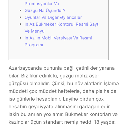
Promosyonlar Və
Güzgü Nə Üçündür?
Oyunlar Və Digər Əyləncələr
In Az Bukmeker Kontoru: Rəsmi Sayt
Və Menyu
In Az-ın Mobil Versiyası Və Rəsmi
Proqramı
Azərbaycanda bununla bağlı çətinliklər yarana
bilər. Biz fikir edirik ki, güzgü məhz əsər
güzgüsü olmalıdır. Çünki, bu növ alətlərin İşləmə
müddəti çox müddət həftələrlə, daha pis halda
isə günlərlə hesablanır. Layihə birdən çox
hesabın qeydiyyata alınmasını qadağan edir,
lakin bu anı ən yoxlamır. Bukmeker kontorları və
kazinolar üçün standart nəmiş həddi 18 yaşdır.